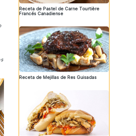
Receta de Pastel de Carne Tourtière
Francés Canadiense
o
os
Receta de Mejillas de Res Guisadas