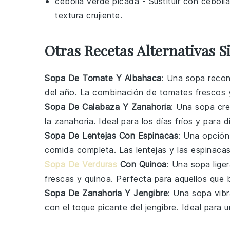
cebolla verde picada
- Sustituir con
cebolla
textura crujiente.
Otras Recetas Alternativas S
Sopa De Tomate Y Albahaca
: Una sopa recon
del año. La combinación de
tomates
frescos y
Sopa De Calabaza Y Zanahoria
: Una sopa cre
la
zanahoria
. Ideal para los días fríos y para 
Sopa De Lentejas Con Espinacas
: Una opción
comida completa. Las
lentejas
y las
espinaca
Sopa De Verduras
Con Quinoa
: Una sopa lige
frescas y
quinoa
. Perfecta para aquellos que 
Sopa De Zanahoria Y Jengibre
: Una sopa vibr
con el toque picante del
jengibre
. Ideal para u