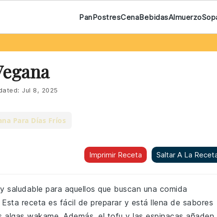
Pan
Postres
Cena
Bebidas
Almuerzo
Sop
Vegana
dated:
Jul 8, 2025
na Para Días Fríos
Imprimir Receta
Saltar A La Recet
 y saludable para aquellos que buscan una comida
 Esta receta es fácil de preparar y está llena de sabores
s algas wakame. Además, el tofu y las espinacas añaden