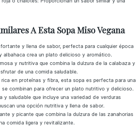
 roja o chalotes
: Proporcionan un sabor similar y una
imilares A Esta Sopa Miso Vegana
fortante y llena de sabor, perfecta para cualquier época
 albahaca crea un plato delicioso y aromático.
mosa y nutritiva que combina la dulzura de la
calabaza
y
disfrutar de una comida saludable.
 rica en
proteínas
y fibra, esta sopa es perfecta para una
s
se combinan para ofrecer un plato nutritivo y delicioso.
ra y saludable que incluye una variedad de
verduras
buscan una opción nutritiva y llena de sabor.
ante y picante que combina la dulzura de las
zanahorias
na comida ligera y revitalizante.