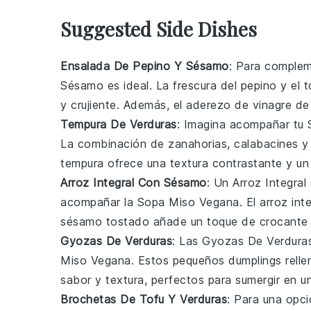
Suggested Side Dishes
Ensalada De Pepino Y Sésamo
: Para complem
Sésamo
es ideal. La frescura del
pepino
y el 
y crujiente. Además, el aderezo de
vinagre de
Tempura De Verduras
: Imagina acompañar tu
La combinación de
zanahorias
,
calabacines
tempura
ofrece una textura contrastante y un 
Arroz Integral Con Sésamo
: Un
Arroz Integra
acompañar la
Sopa Miso Vegana
. El
arroz inte
sésamo
tostado añade un toque de crocante y 
Gyozas De Verduras
: Las
Gyozas De Verdura
Miso Vegana
. Estos pequeños
dumplings
rell
sabor y textura, perfectos para sumergir en 
Brochetas De Tofu Y Verduras
: Para una opc