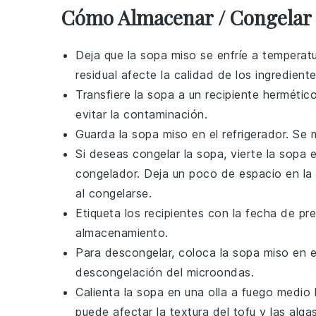
Cómo Almacenar / Congelar 
Deja que la
sopa miso
se enfríe a temperatu
residual afecte la calidad de los ingrediente
Transfiere la
sopa
a un recipiente hermético
evitar la contaminación.
Guarda la
sopa miso
en el refrigerador. Se
Si deseas congelar la
sopa
, vierte la sopa
congelador. Deja un poco de espacio en la p
al congelarse.
Etiqueta los recipientes con la fecha de pr
almacenamiento.
Para descongelar, coloca la
sopa miso
en e
descongelación del microondas.
Calienta la
sopa
en una olla a fuego medio h
puede afectar la textura del
tofu
y las
alga