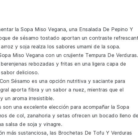
entar la
Sopa Miso Vegana
, una
Ensalada De Pepino Y
toque de
sésamo
tostado aportan un contraste refrescan
 arroz
y
soja
realza los sabores umami de la
sopa
.
Sopa Miso Vegana
con un crujiente
Tempura De Verduras
y
berenjenas
rebozadas y fritas en una ligera capa de
sabor delicioso.
l Con Sésamo
es una opción nutritiva y saciante para
gral
aporta fibra y un sabor a nuez, mientras que el
un aroma irresistible.
s
son una excelente elección para acompañar la
Sopa
enos de
col
,
zanahoria
y
setas
ofrecen un bocado lleno d
una salsa de
soja
y
vinagre
.
ión más sustanciosa, las
Brochetas De Tofu Y Verduras