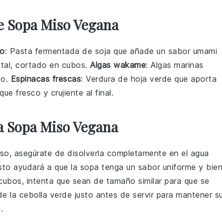
e Sopa Miso Vegana
so
: Pasta fermentada de soja que añade un sabor umami
etal, cortado en cubos.
Algas wakame
: Algas marinas
do.
Espinacas frescas
: Verdura de hoja verde que aporta
ue fresco y crujiente al final.
a Sopa Miso Vegana
iso
, asegúrate de disolverla completamente en el agua
Esto ayudará a que la
sopa
tenga un sabor uniforme y bie
ubos, intenta que sean de tamaño similar para que se
de la
cebolla verde
justo antes de servir para mantener s
a
.