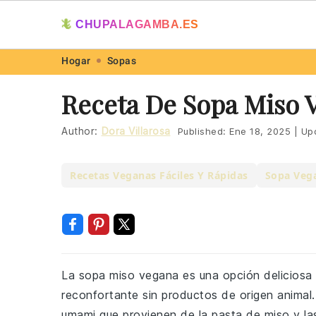
🦎
CHUPALAGAMBA.ES
Skip
Skip
Skip
Skip
Hogar
Sopas
to
to
to
to
Receta De Sopa Miso 
primary
main
primary
footer
navigation
content
sidebar
Author:
Dora Villarosa
Published:
Ene 18, 2025
|
Up
Recetas Veganas Fáciles Y Rápidas
Sopa Vega
La sopa miso vegana es una opción deliciosa
reconfortante sin productos de origen animal.
umami que provienen de la pasta de miso y la