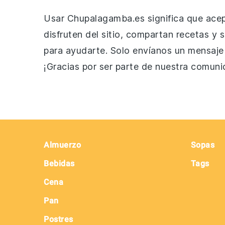
Usar Chupalagamba.es significa que acep
disfruten del sitio, compartan recetas y 
para ayudarte. Solo envíanos un mensaje 
¡Gracias por ser parte de nuestra comuni
Footer
Almuerzo
Sopas
Bebidas
Tags
Cena
Pan
Postres