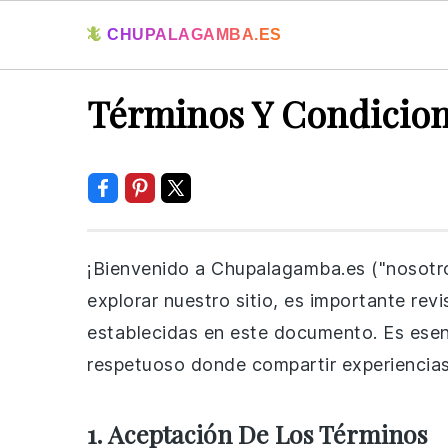
🦎
CHUPALAGAMBA.ES
Skip
Skip
Skip
Skip
Términos Y Condicio
to
to
to
to
primary
main
primary
footer
navigation
content
sidebar
¡Bienvenido a Chupalagamba.es ("nosotros
explorar nuestro sitio, es importante rev
establecidas en este documento. Es esenc
respetuoso donde compartir experiencias 
1. Aceptación De Los Términos