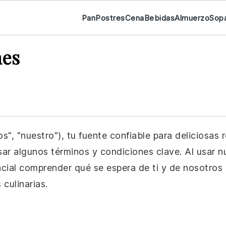
Pan
Postres
Cena
Bebidas
Almuerzo
Sop
nes
", "nuestro"), tu fuente confiable para deliciosas 
isar algunos términos y condiciones clave. Al usar n
ial comprender qué se espera de ti y de nosotros 
culinarias.