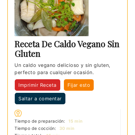
Receta De Caldo Vegano Sin
Gluten
Un caldo vegano delicioso y sin gluten,
perfecto para cualquier ocasión.
Imprimir Receta
Fijar esto
Saltar a comentar
minutos
Tiempo de preparación:
15
min
minutos
Tiempo de cocción:
30
min