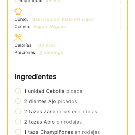
minutos
Tiempo total:
45
min
Curso:
Main Course, Plato Principal
Cocina:
Vegan, Vegano
Calorías:
100
kcal
Porciones:
4
servings
Ingredientes
1
unidad
Cebolla
picada
2
dientes
Ajo
picados
2
tazas
Zanahorias
en rodajas
2
tazas
Apio
en rodajas
1
taza
Champiñones
en rodajas