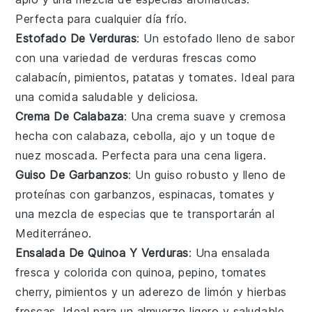
Perfecta para cualquier día frío.
Estofado De Verduras
: Un
estofado
lleno de sabor
con una variedad de
verduras
frescas como
calabacín
,
pimientos
,
patatas
y
tomates
. Ideal para
una comida saludable y deliciosa.
Crema De Calabaza
: Una
crema
suave y cremosa
hecha con
calabaza
,
cebolla
,
ajo
y un toque de
nuez moscada
. Perfecta para una cena ligera.
Guiso De Garbanzos
: Un
guiso
robusto y lleno de
proteínas con
garbanzos
,
espinacas
,
tomates
y
una mezcla de especias que te transportarán al
Mediterráneo.
Ensalada De Quinoa Y Verduras
: Una
ensalada
fresca y colorida con
quinoa
,
pepino
,
tomates
cherry
,
pimientos
y un aderezo de
limón
y
hierbas
frescas
. Ideal para un almuerzo ligero y saludable.