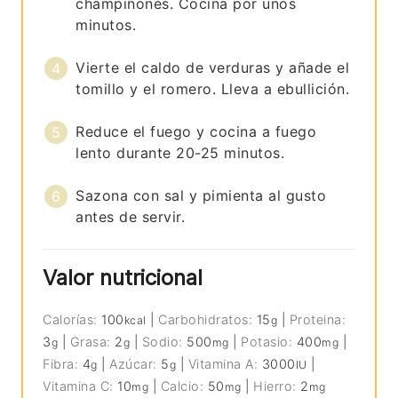
champiñones. Cocina por unos
minutos.
Vierte el caldo de verduras y añade el
tomillo y el romero. Lleva a ebullición.
Reduce el fuego y cocina a fuego
lento durante 20-25 minutos.
Sazona con sal y pimienta al gusto
antes de servir.
Valor nutricional
Calorías:
100
|
Carbohidratos:
15
|
Proteina:
kcal
g
3
|
Grasa:
2
|
Sodio:
500
|
Potasio:
400
|
g
g
mg
mg
Fibra:
4
|
Azúcar:
5
|
Vitamina A:
3000
|
g
g
IU
Vitamina C:
10
|
Calcio:
50
|
Hierro:
2
mg
mg
mg