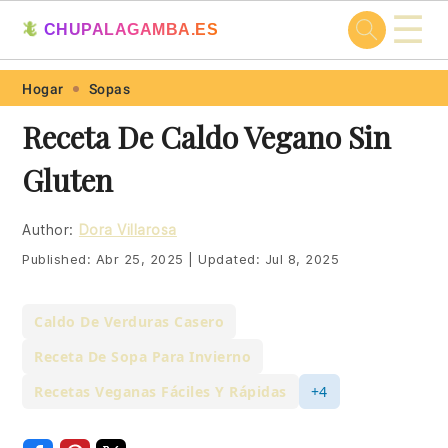
☰
🦎
CHUPALAGAMBA.ES
Skip
Skip
Skip
Skip
Hogar
Sopas
to
to
to
to
Receta De Caldo Vegano Sin
primary
main
primary
footer
Gluten
navigation
content
sidebar
Author:
Dora Villarosa
Published:
Abr 25, 2025
|
Updated:
Jul 8, 2025
Caldo De Verduras Casero
Receta De Sopa Para Invierno
Recetas Veganas Fáciles Y Rápidas
+4