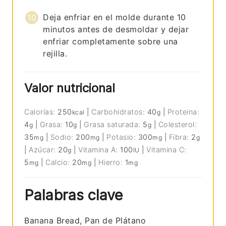
Deja enfriar en el molde durante 10
minutos antes de desmoldar y dejar
enfriar completamente sobre una
rejilla.
Valor nutricional
Calorías:
250
|
Carbohidratos:
40
|
Proteina:
kcal
g
4
|
Grasa:
10
|
Grasa saturada:
5
|
Colesterol:
g
g
g
35
|
Sodio:
200
|
Potasio:
300
|
Fibra:
2
mg
mg
mg
g
|
Azúcar:
20
|
Vitamina A:
100
|
Vitamina C:
g
IU
5
|
Calcio:
20
|
Hierro:
1
mg
mg
mg
Palabras clave
Banana Bread, Pan de Plátano