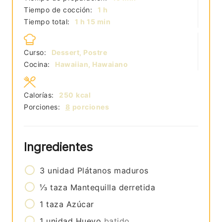
hora
Tiempo de cocción:
1
h
hora
minutos
Tiempo total:
1
h
15
min
Curso:
Dessert, Postre
Cocina:
Hawaiian, Hawaiano
Calorías:
250
kcal
Porciones:
8
porciones
Ingredientes
3
unidad
Plátanos maduros
⅓
taza
Mantequilla derretida
1
taza
Azúcar
1
unidad
Huevo
batido