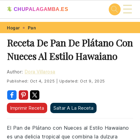
☰
🦎
CHUPALAGAMBA.ES
Skip
Skip
Skip
Skip
Hogar
Pan
to
to
to
to
Receta De Pan De Plátano Con
primary
main
primary
footer
Nueces Al Estilo Hawaiano
navigation
content
sidebar
Author:
Dora Villarosa
Published:
Oct 4, 2025
|
Updated:
Oct 9, 2025
Imprimir Receta
Saltar A La Receta
El Pan de Plátano con Nueces al Estilo Hawaiano
es una delicia tropical que combina la dulzura