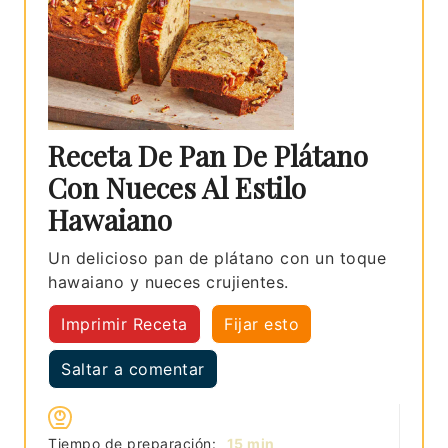
Receta De Pan De Plátano
Con Nueces Al Estilo
Hawaiano
Un delicioso pan de plátano con un toque
hawaiano y nueces crujientes.
Imprimir Receta
Fijar esto
Saltar a comentar
minutos
Tiempo de preparación:
15
min