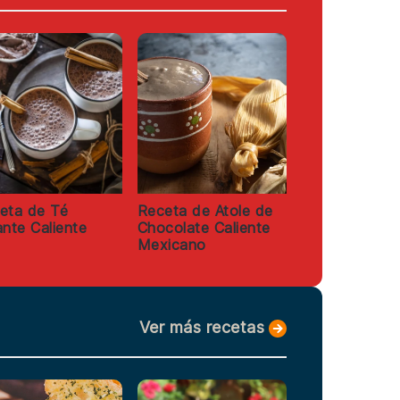
eta de Té
Receta de Atole de
ante Caliente
Chocolate Caliente
Mexicano
Ver más recetas