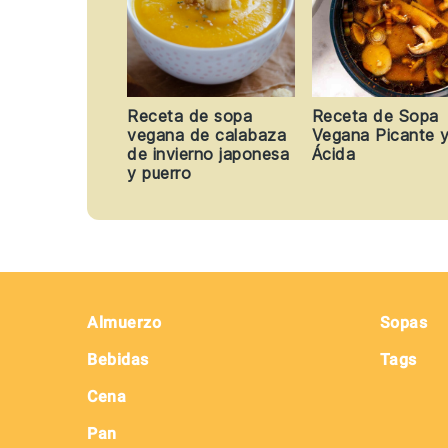
Receta de sopa
Receta de Sopa
vegana de calabaza
Vegana Picante 
de invierno japonesa
Ácida
y puerro
Footer
Almuerzo
Sopas
Bebidas
Tags
Cena
Pan