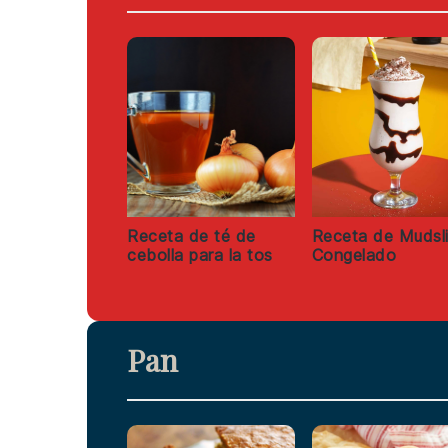
Receta de té de
Receta de Mudsl
cebolla para la tos
Congelado
Pan