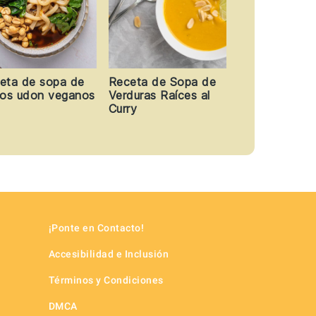
eta de sopa de
Receta de Sopa de
eos udon veganos
Verduras Raíces al
Curry
¡Ponte en Contacto!
Accesibilidad e Inclusión
Términos y Condiciones
DMCA