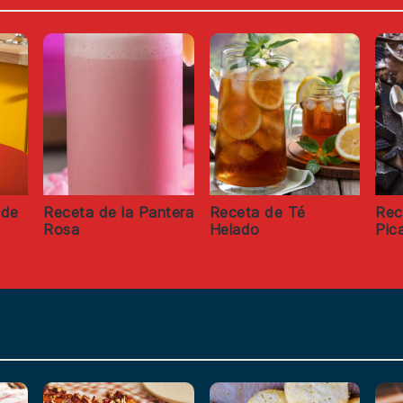
ide
Receta de la Pantera
Receta de Té
Rec
Rosa
Helado
Pic