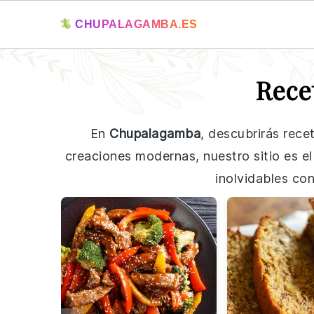
🦎
CHUPALAGAMBA.ES
Skip
Skip
Skip
Skip
Rece
to
to
to
to
primary
main
primary
footer
navigation
content
sidebar
En
Chupalagamba
, descubrirás rece
creaciones modernas, nuestro sitio es el
inolvidables co