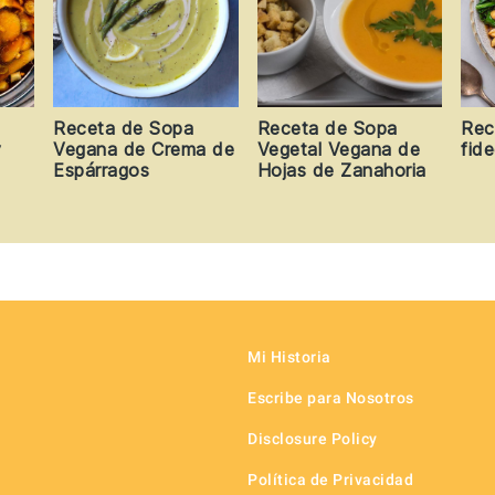
Receta de Sopa
Receta de Sopa
Rec
y
Vegana de Crema de
Vegetal Vegana de
fid
Espárragos
Hojas de Zanahoria
Mi Historia
Escribe para Nosotros
Disclosure Policy
Política de Privacidad