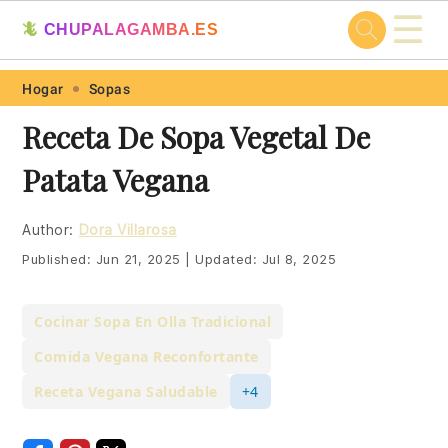
☰
🦎
CHUPALAGAMBA.ES
Skip
Skip
Skip
Skip
Hogar
Sopas
to
to
to
to
Receta De Sopa Vegetal De
primary
main
primary
footer
Patata Vegana
navigation
content
sidebar
Author:
Dora Villarosa
Published:
Jun 21, 2025
|
Updated:
Jul 8, 2025
Cocinar Sopa En Olla Tradicional
Comida Vegana Reconfortante
Receta Vegana Saludable
+4