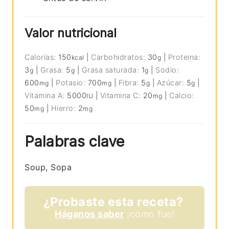
Valor nutricional
Calorías:
150
|
Carbohidratos:
30
|
Proteina:
kcal
g
3
|
Grasa:
5
|
Grasa saturada:
1
|
Sodio:
g
g
g
600
|
Potasio:
700
|
Fibra:
5
|
Azúcar:
5
|
mg
mg
g
g
Vitamina A:
5000
|
Vitamina C:
20
|
Calcio:
IU
mg
50
|
Hierro:
2
mg
mg
Palabras clave
Soup, Sopa
¿Probaste esta receta?
Háganos saber
¡cómo fue!