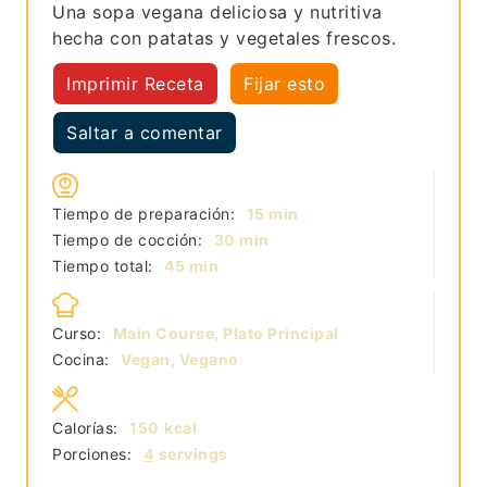
Una sopa vegana deliciosa y nutritiva
hecha con patatas y vegetales frescos.
Imprimir Receta
Fijar esto
Saltar a comentar
minutos
Tiempo de preparación:
15
min
minutos
Tiempo de cocción:
30
min
minutos
Tiempo total:
45
min
Curso:
Main Course, Plato Principal
Cocina:
Vegan, Vegano
Calorías:
150
kcal
Porciones:
4
servings