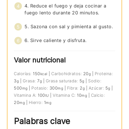
4. Reduce el fuego y deja cocinar a
fuego lento durante 20 minutos.
5. Sazona con sal y pimienta al gusto.
6. Sirve caliente y disfruta.
Valor nutricional
Calorías:
150
|
Carbohidratos:
20
|
Proteina:
kcal
g
3
|
Grasa:
7
|
Grasa saturada:
5
|
Sodio:
g
g
g
500
|
Potasio:
300
|
Fibra:
2
|
Azúcar:
5
|
mg
mg
g
g
Vitamina A:
100
|
Vitamina C:
10
|
Calcio:
IU
mg
20
|
Hierro:
1
mg
mg
Palabras clave