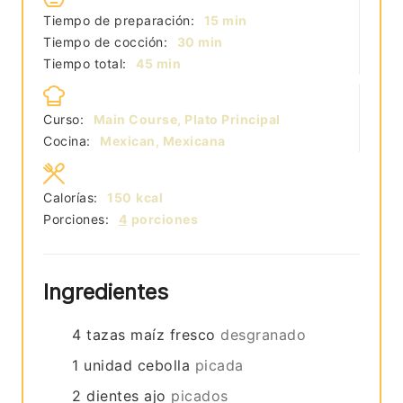
minutos
Tiempo de preparación:
15
min
minutos
Tiempo de cocción:
30
min
minutos
Tiempo total:
45
min
Curso:
Main Course, Plato Principal
Cocina:
Mexican, Mexicana
Calorías:
150
kcal
Porciones:
4
porciones
Ingredientes
4
tazas
maíz fresco
desgranado
1
unidad
cebolla
picada
2
dientes
ajo
picados