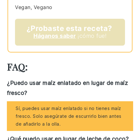
Vegan, Vegano
¿Probaste esta receta?
Háganos saber
¡cómo fue!
FAQ:
¿Puedo usar maíz enlatado en lugar de maíz
fresco?
Sí, puedes usar maíz enlatado si no tienes maíz
fresco. Solo asegúrate de escurrirlo bien antes
de añadirlo a la olla.
¿Qué puedo usar en lugar de leche de coco?