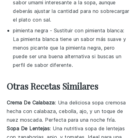
sabor umami interesante a la sopa, aunque
deberás ajustar la cantidad para no sobrecargar
el plato con sal.
pimienta negra
- Sustituir con
pimienta blanca
:
La pimienta blanca tiene un sabor más suave y
menos picante que la pimienta negra, pero
puede ser una buena alternativa si buscas un
perfil de sabor diferente.
Otras Recetas Similares
Crema De Calabaza
: Una deliciosa
sopa
cremosa
hecha con
calabaza
,
cebolla
,
ajo
, y un toque de
nuez moscada
. Perfecta para una noche fría.
Sopa De Lentejas
: Una nutritiva
sopa
de
lentejas
con
zanahorias
,
apio
, y
tomates
. Ideal para una