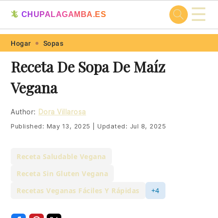
☰
🦎
CHUPALAGAMBA.ES
Skip
Skip
Skip
Skip
Hogar
Sopas
to
to
to
to
Receta De Sopa De Maíz
primary
main
primary
footer
Vegana
navigation
content
sidebar
Author:
Dora Villarosa
Published:
May 13, 2025
|
Updated:
Jul 8, 2025
Receta Saludable Vegana
Receta Sin Gluten Vegana
Recetas Veganas Fáciles Y Rápidas
+4