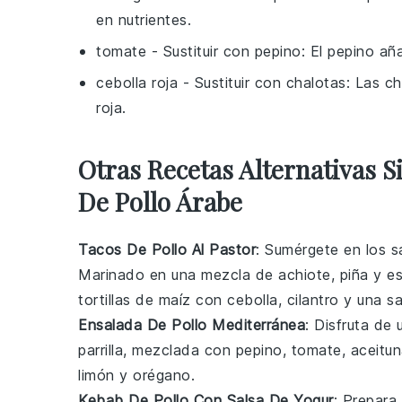
en nutrientes.
tomate
- Sustituir con
pepino
: El pepino añ
cebolla roja
- Sustituir con
chalotas
: Las c
roja.
Otras Recetas Alternativas 
De Pollo Árabe
Tacos De Pollo Al Pastor
: Sumérgete en los s
Marinado en una mezcla de achiote, piña y esp
tortillas de maíz con cebolla, cilantro y una sa
Ensalada De Pollo Mediterránea
: Disfruta de
parrilla, mezclada con
pepino
,
tomate
,
aceitu
limón y orégano.
Kebab De Pollo Con Salsa De Yogur
: Prepara