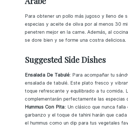
Árabe
Para obtener un
pollo
más jugoso y lleno de s
especias
y
aceite de oliva
por al menos 30 min
penetren mejor en la carne. Además, al cocina
se dore bien y se forme una costra deliciosa.
Suggested Side Dishes
Ensalada De Tabulé
: Para acompañar tu
sánd
ensalada de tabulé
. Este plato fresco y vibra
toque refrescante y equilibrado a tu comida. 
complementarán perfectamente las especias 
Hummus Con Pita
: Un clásico que nunca falla
garbanzo
y el toque de
tahini
harán que cada 
el
hummus
como un dip para tus
vegetales
fav