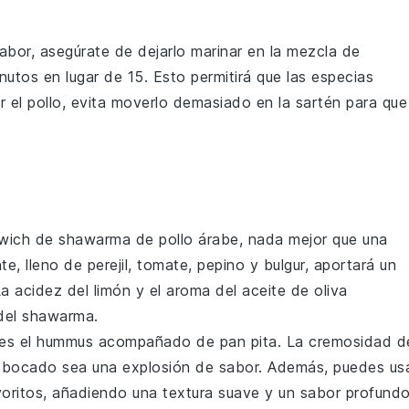
abor, asegúrate de dejarlo marinar en la mezcla de
utos en lugar de 15. Esto permitirá que las
especias
r el
pollo
, evita moverlo demasiado en la sartén para que
wich de shawarma de pollo árabe
, nada mejor que una
nte, lleno de
perejil
,
tomate
,
pepino
y
bulgur
, aportará un
La acidez del
limón
y el aroma del
aceite de oliva
del
shawarma
.
 es el
hummus
acompañado de
pan pita
. La cremosidad d
bocado sea una explosión de sabor. Además, puedes us
oritos, añadiendo una textura suave y un sabor profund