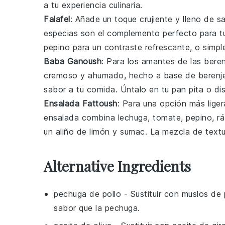
a tu experiencia culinaria.
Falafel
: Añade un toque crujiente y lleno de 
especias
son el complemento perfecto para 
pepino
para un contraste refrescante, o simplem
Baba Ganoush
: Para los amantes de las
bere
cremoso y ahumado, hecho a base de
berenj
sabor a tu comida. Úntalo en tu
pan pita
o di
Ensalada Fattoush
: Para una opción más ligera
ensalada combina
lechuga
,
tomate
,
pepino
,
r
un aliño de
limón
y
sumac
. La mezcla de text
Alternative Ingredients
pechuga de pollo
- Sustituir con
muslos de 
sabor que la pechuga.