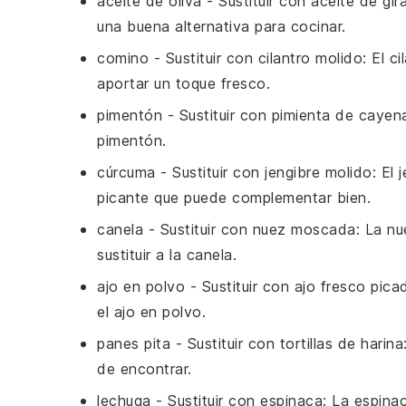
aceite de oliva
- Sustituir con
aceite de gir
una buena alternativa para cocinar.
comino
- Sustituir con
cilantro molido
: El c
aportar un toque fresco.
pimentón
- Sustituir con
pimienta de cayen
pimentón.
cúrcuma
- Sustituir con
jengibre molido
: El
picante que puede complementar bien.
canela
- Sustituir con
nuez moscada
: La n
sustituir a la canela.
ajo en polvo
- Sustituir con
ajo fresco pica
el ajo en polvo.
panes pita
- Sustituir con
tortillas de harina
de encontrar.
lechuga
- Sustituir con
espinaca
: La espina