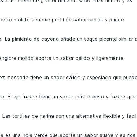
asol
: El aceite de girasol tiene un sabor más neutro y es
ilantro molido tiene un perfil de sabor similar y puede
a
: La pimienta de cayena añade un toque picante similar a
 jengibre molido aporta un sabor cálido y ligeramente
uez moscada tiene un sabor cálido y especiado que pued
do
: El ajo fresco tiene un sabor más intenso y fresco que
: Las tortillas de harina son una alternativa flexible y fácil
ca es una hoja verde que aporta un sabor suave y es rica