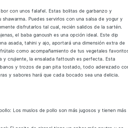
sabor con unos
falafel
. Estas bolitas de
garbanzo
y
tu
shawarma
. Puedes servirlos con una salsa de
yogur
y
ente disfrutarlos tal cual, recién salidos de la sartén.
njenas
, el
baba ganoush
es una opción ideal. Este dip
ena asada
,
tahini
y
ajo
, aportará una dimensión extra de
sfrútalo como acompañamiento de tus
vegetales
favorito
 y crujiente, la
ensalada fattoush
es perfecta. Esta
ábanos
y trozos de
pan pita tostado
, todo aderezado co
uras y sabores hará que cada bocado sea una delicia.
pollo
: Los muslos de pollo son más jugosos y tienen más