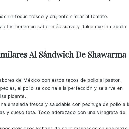
ade un toque fresco y crujiente similar al tomate.
halotas tienen un sabor más suave y dulce que la cebolla
Similares Al Sándwich De Shawarma
abores de México con estos tacos de pollo al pastor.
ecias, el pollo se cocina a la perfección y se sirve en
lsa picante.
 una ensalada fresca y saludable con pechuga de pollo a l
nas
y
queso feta
. Todo aderezado con una vinagreta de
 unos deliciosos kebabs de pollo marinados en una mezcl