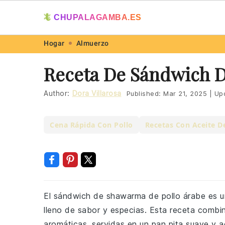
🦎
CHUPALAGAMBA.ES
Skip
Skip
Skip
Skip
Hogar
Almuerzo
to
to
to
to
Receta De Sándwich D
primary
main
primary
footer
navigation
content
sidebar
Author:
Dora Villarosa
Published:
Mar 21, 2025
|
Up
Cena Rápida Con Pollo
Recetas Con Aceite D
El sándwich de shawarma de pollo árabe es un
lleno de sabor y especias. Esta receta combi
aromáticas, servidas en un pan pita suave y