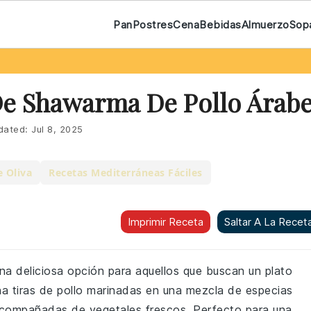
Pan
Postres
Cena
Bebidas
Almuerzo
Sop
e Shawarma De Pollo Árab
dated:
Jul 8, 2025
e Oliva
Recetas Mediterráneas Fáciles
Imprimir Receta
Saltar A La Recet
a deliciosa opción para aquellos que buscan un plato
na tiras de pollo marinadas en una mezcla de especias
 acompañadas de vegetales frescos. Perfecto para una