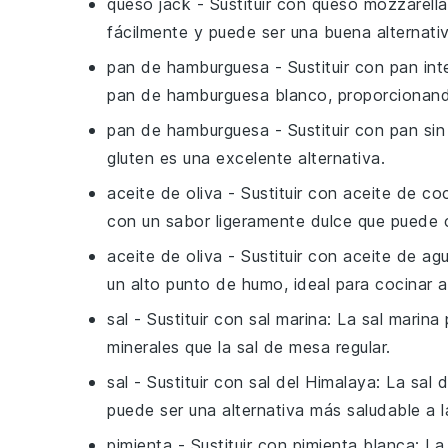
queso jack
- Sustituir con
queso mozzarella
fácilmente y puede ser una buena alternativ
pan de hamburguesa
- Sustituir con
pan int
pan de hamburguesa blanco, proporcionando
pan de hamburguesa
- Sustituir con
pan sin
gluten es una excelente alternativa.
aceite de oliva
- Sustituir con
aceite de co
con un sabor ligeramente dulce que puede 
aceite de oliva
- Sustituir con
aceite de ag
un alto punto de humo, ideal para cocinar a
sal
- Sustituir con
sal marina
: La sal marin
minerales que la sal de mesa regular.
sal
- Sustituir con
sal del Himalaya
: La sal 
puede ser una alternativa más saludable a l
pimienta
- Sustituir con
pimienta blanca
: La