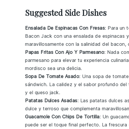
Suggested Side Dishes
Ensalada De Espinacas Con Fresas
: Para un 
Bacon Jack
con una ensalada de
espinacas
maravillosamente con la salinidad del
bacon
,
Papas Fritas Con Ajo Y Parmesano
: Nada com
parmesano
para elevar tu experiencia culinar
mordisco sea una delicia.
Sopa De Tomate Asado
: Una
sopa
de
tomate
sándwich. La calidez y el sabor profundo del
y el
queso jack
.
Patatas Dulces Asadas
: Las
patatas dulces
as
dulce y terroso que complementa maravillosa
Guacamole Con Chips De Tortilla
: Un
guacamo
puede ser el toque final perfecto. La frescura