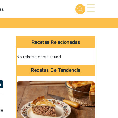
☰
as
Primary
Sidebar
Recetas Relacionadas
No related posts found
Recetas De Tendencia
a
se
s.