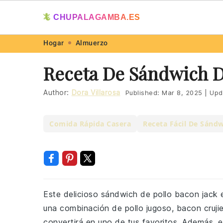
🦎
CHUPALAGAMBA.ES
Skip
Skip
Skip
Skip
Hogar
Almuerzo
to
to
to
to
Receta De Sándwich D
primary
main
primary
footer
navigation
content
sidebar
Author:
Dora Villarosa
Published:
Mar 8, 2025
|
Upd
Comida Rápida Casera
Receta Fácil De Sándw
Este delicioso sándwich de pollo bacon jack 
una combinación de pollo jugoso, bacon cruji
convertirá en uno de tus favoritos. Además, e