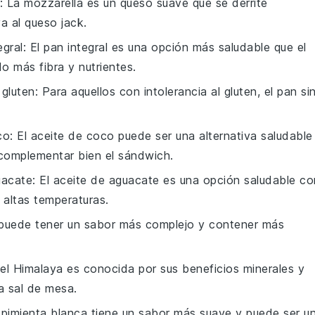
: La mozzarella es un queso suave que se derrite
a al queso jack.
egral
: El pan integral es una opción más saludable que el
 más fibra y nutrientes.
 gluten
: Para aquellos con intolerancia al gluten, el pan si
co
: El aceite de coco puede ser una alternativa saludable
complementar bien el sándwich.
uacate
: El aceite de aguacate es una opción saludable co
 altas temperaturas.
a puede tener un sabor más complejo y contener más
del Himalaya es conocida por sus beneficios minerales y
a sal de mesa.
 pimienta blanca tiene un sabor más suave y puede ser u