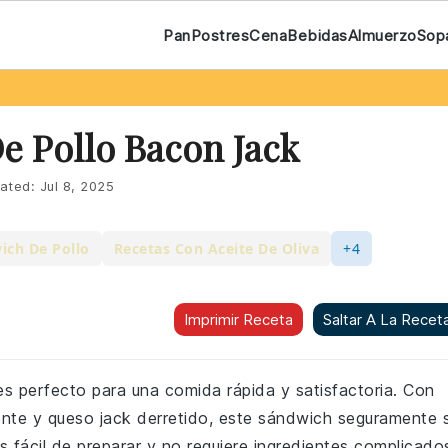
Pan
Postres
Cena
Bebidas
Almuerzo
Sop
e Pollo Bacon Jack
ated:
Jul 8, 2025
ich De Pollo
Recetas Con Aceite De Oliva
+4
Imprimir Receta
Saltar A La Recet
es perfecto para una comida rápida y satisfactoria. Con
ente y queso jack derretido, este sándwich seguramente 
s fácil de preparar y no requiere ingredientes complicado