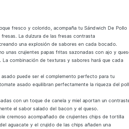
toque fresco y colorido, acompaña tu
Sándwich De Pollo
y
fresas
. La dulzura de las fresas contrasta
 creando una explosión de sabores en cada bocado.
o unas crujientes papas fritas sazonadas con
ajo
y
ques
ia. La combinación de texturas y sabores hará que cada
asado puede ser el complemento perfecto para tu
 tomate asado equilibran perfectamente la riqueza del
pol
adas con un toque de
canela
y
miel
aportan un contrast
mente el sabor salado del
bacon
y el
queso
.
le
cremoso acompañado de crujientes chips de
tortilla
 del
aguacate
y el crujido de las chips añaden una