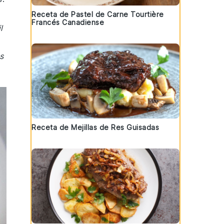
Receta de Pastel de Carne Tourtière
Francés Canadiense
l
s
Receta de Mejillas de Res Guisadas