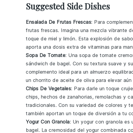
Suggested Side Dishes
Ensalada De Frutas Frescas
: Para complemen
frutas frescas
. Imagina una mezcla vibrante 
toque de
miel
y
limón
. Esta explosión de sabo
aporta una dosis extra de vitaminas para mant
Sopa De Tomate
: Una
sopa de tomate
cremos
sándwich de bagel
. Con su textura suave y s
complemento ideal para un almuerzo equilibr
un chorrito de
aceite de oliva
para elevar aún
Chips De Vegetales
: Para darle un toque cruj
chips, hechos de
zanahorias
,
remolachas
y
ca
tradicionales. Con su variedad de colores y te
también aportan un toque de diversión a tu c
Yogur Con Granola
: Un
yogur con granola
es u
bagel
. La cremosidad del
yogur
combinada con