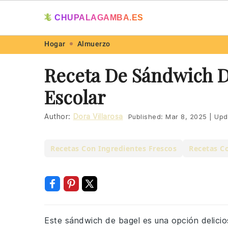
🦎
CHUPALAGAMBA.ES
Skip
Skip
Skip
Skip
Hogar
Almuerzo
to
to
to
to
Receta De Sándwich D
primary
main
primary
footer
Escolar
navigation
content
sidebar
Author:
Dora Villarosa
Published:
Mar 8, 2025
|
Upd
Recetas Con Ingredientes Frescos
Recetas C
Este sándwich de bagel es una opción delicios