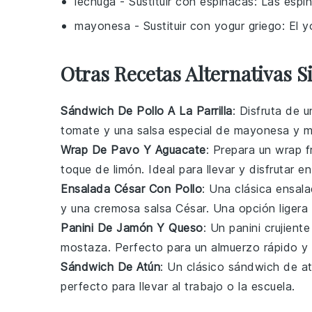
lechuga
- Sustituir con
espinacas
: Las espi
mayonesa
- Sustituir con
yogur griego
: El 
Otras Recetas Alternativas S
Sándwich De Pollo A La Parrilla
: Disfruta de u
tomate
y una salsa especial de
mayonesa
y
m
Wrap De Pavo Y Aguacate
: Prepara un wrap f
toque de
limón
. Ideal para llevar y disfrutar en
Ensalada César Con Pollo
: Una clásica ensa
y una cremosa salsa César. Una opción ligera 
Panini De Jamón Y Queso
: Un panini crujien
mostaza
. Perfecto para un almuerzo rápido y 
Sándwich De Atún
: Un clásico sándwich de
a
perfecto para llevar al trabajo o la escuela.