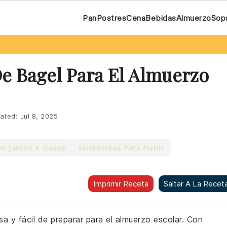
Pan
Postres
Cena
Bebidas
Almuerzo
Sop
e Bagel Para El Almuerzo
ated:
Jul 8, 2025
on Jamón Y Queso
Sándwiches Para Picnic
Imprimir Receta
Saltar A La Recet
a y fácil de preparar para el almuerzo escolar. Con