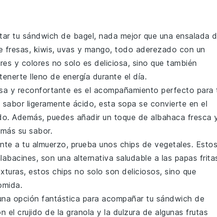
tar tu
sándwich de bagel
, nada mejor que una
ensalada 
de
fresas
,
kiwis
,
uvas
y
mango
, todo aderezado con un
res y colores no solo es deliciosa, sino que también
enerte lleno de energía durante el día.
a y reconfortante es el acompañamiento perfecto para 
u sabor ligeramente ácido, esta sopa se convierte en el
ado. Además, puedes añadir un toque de
albahaca fresca
 más su sabor.
iente a tu almuerzo, prueba unos
chips de vegetales
. Esto
labacines
, son una alternativa saludable a las papas frita
xturas, estos chips no solo son deliciosos, sino que
omida.
na opción fantástica para acompañar tu
sándwich de
 el crujido de la
granola
y la dulzura de algunas
frutas