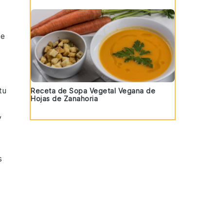
de
tu
Receta de Sopa Vegetal Vegana de
Hojas de Zanahoria
y
s
s