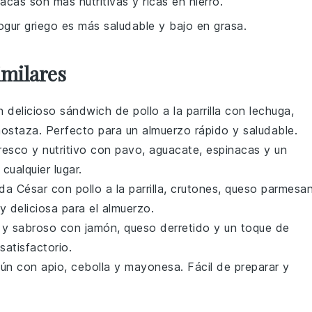
nacas son más nutritivas y ricas en hierro.
yogur griego es más saludable y bajo en grasa.
imilares
n delicioso sándwich de pollo a la parrilla con
lechuga
,
ostaza
. Perfecto para un almuerzo rápido y saludable.
resco y nutritivo con
pavo
,
aguacate
,
espinacas
y un
 cualquier lugar.
lada César con
pollo
a la parrilla,
crutones
,
queso parmesa
y deliciosa para el almuerzo.
te y sabroso con
jamón
,
queso
derretido y un toque de
satisfactorio.
tún
con
apio
,
cebolla
y
mayonesa
. Fácil de preparar y