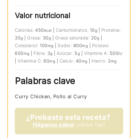
Valor nutricional
Calorías:
450
|
Carbohidratos:
10
|
Proteina:
kcal
g
35
|
Grasa:
30
|
Grasa saturada:
20
|
g
g
g
Colesterol:
100
|
Sodio:
800
|
Potasio:
mg
mg
600
|
Fibra:
3
|
Azúcar:
5
|
Vitamina A:
500
mg
g
g
IU
|
Vitamina C:
60
|
Calcio:
40
|
Hierro:
3
mg
mg
mg
Palabras clave
Curry Chicken, Pollo al Curry
¿Probaste esta receta?
Háganos saber
¡cómo fue!