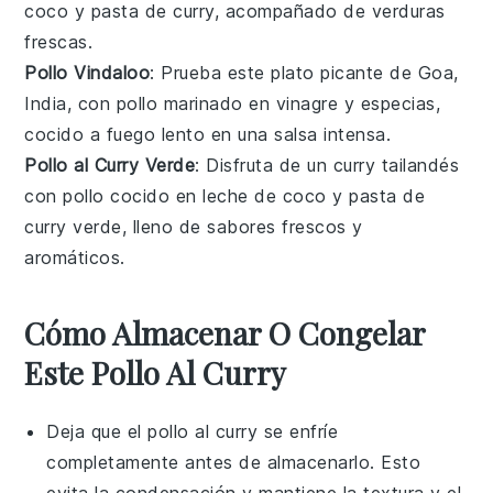
coco
y
pasta de curry
, acompañado de
verduras
frescas
.
Pollo Vindaloo
: Prueba este
plato picante
de Goa,
India, con
pollo
marinado en
vinagre
y especias,
cocido a fuego lento en una
salsa intensa
.
Pollo al Curry Verde
: Disfruta de un
curry tailandés
con
pollo
cocido en
leche de coco
y
pasta de
curry verde
, lleno de
sabores frescos
y
aromáticos
.
Cómo Almacenar O Congelar
Este Pollo Al Curry
Deja que el
pollo al curry
se enfríe
completamente antes de almacenarlo. Esto
evita la condensación y mantiene la textura y el