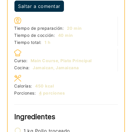
Saltar a comentar
minutos
Tiempo de preparación:
20
min
minutos
Tiempo de cocción:
40
min
hora
Tiempo total:
1
h
Curso:
Main Course, Plato Principal
Cocina:
Jamaican, Jamaicana
Calorías:
450
kcal
Porciones:
4
porciones
Ingredientes
1
kg
Pollo troceado