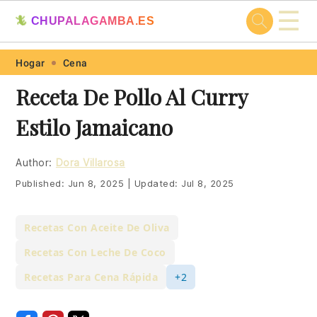
☰
🦎
CHUPALAGAMBA.ES
Skip
Skip
Skip
Skip
Hogar
Cena
to
to
to
to
Receta De Pollo Al Curry
primary
main
primary
footer
Estilo Jamaicano
navigation
content
sidebar
Author:
Dora Villarosa
Published:
Jun 8, 2025
|
Updated:
Jul 8, 2025
Recetas Con Aceite De Oliva
Recetas Con Leche De Coco
Recetas Para Cena Rápida
+2