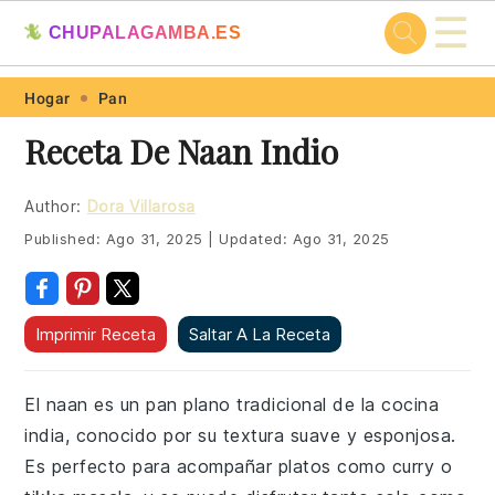
☰
🦎
CHUPALAGAMBA.ES
Skip
Skip
Skip
Skip
Hogar
Pan
to
to
to
to
Receta De Naan Indio
primary
main
primary
footer
navigation
content
sidebar
Author:
Dora Villarosa
Published:
Ago 31, 2025
|
Updated:
Ago 31, 2025
Imprimir Receta
Saltar A La Receta
El naan es un pan plano tradicional de la cocina
india, conocido por su textura suave y esponjosa.
Es perfecto para acompañar platos como curry o