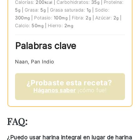
Calorías:
200
|
Carbohidratos:
35
|
Proteina:
kcal
g
5
|
Grasa:
5
|
Grasa saturada:
1
|
Sodio:
g
g
g
300
|
Potasio:
100
|
Fibra:
2
|
Azúcar:
2
|
mg
mg
g
g
Calcio:
50
|
Hierro:
2
mg
mg
Palabras clave
Naan, Pan Indio
¿Probaste esta receta?
Háganos saber
¡cómo fue!
FAQ:
¿Puedo usar harina integral en lugar de harina