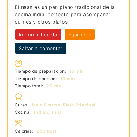
El naan es un pan plano tradicional de la
cocina india, perfecto para acompañar
curries y otros platos.
Imprimir Receta
Fijar esto
Saltar a comentar
minutos
Tiempo de preparación:
15
min
minutos
Tiempo de cocción:
10
min
minutos
Tiempo total:
25
min
Curso:
Main Course, Plato Principal
Cocina:
Indian, India
Calorías:
200
kcal