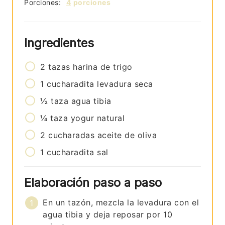
Porciones:
4
porciones
Ingredientes
2
tazas
harina de trigo
1
cucharadita
levadura seca
½
taza
agua tibia
¼
taza
yogur natural
2
cucharadas
aceite de oliva
1
cucharadita
sal
Elaboración paso a paso
En un tazón, mezcla la levadura con el
agua tibia y deja reposar por 10