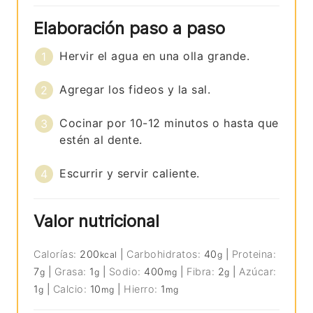
Elaboración paso a paso
Hervir el agua en una olla grande.
Agregar los fideos y la sal.
Cocinar por 10-12 minutos o hasta que
estén al dente.
Escurrir y servir caliente.
Valor nutricional
Calorías:
200
|
Carbohidratos:
40
|
Proteina:
kcal
g
7
|
Grasa:
1
|
Sodio:
400
|
Fibra:
2
|
Azúcar:
g
g
mg
g
1
|
Calcio:
10
|
Hierro:
1
g
mg
mg