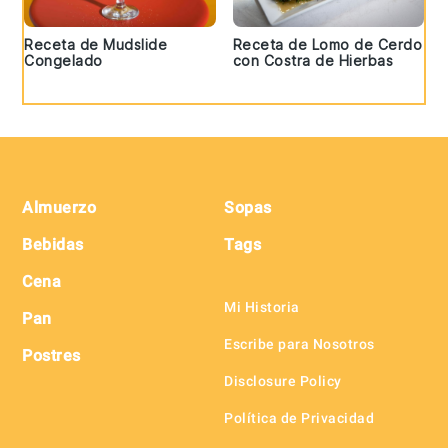
Receta de Mudslide
Receta de Lomo de Cerdo
Congelado
con Costra de Hierbas
Footer
Almuerzo
Sopas
Bebidas
Tags
Cena
Mi Historia
Pan
Escribe para Nosotros
Postres
Disclosure Policy
Política de Privacidad