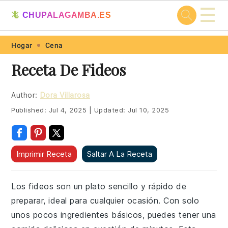
☰
🦎
CHUPALAGAMBA.ES
Skip
Skip
Skip
Skip
Hogar
Cena
to
to
to
to
Receta De Fideos
primary
main
primary
footer
navigation
content
sidebar
Author:
Dora Villarosa
Published:
Jul 4, 2025
|
Updated:
Jul 10, 2025
Imprimir Receta
Saltar A La Receta
Los fideos son un plato sencillo y rápido de
preparar, ideal para cualquier ocasión. Con solo
unos pocos ingredientes básicos, puedes tener una