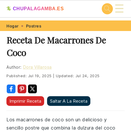
☰
🦎
CHUPALAGAMBA.ES
Skip
Skip
Skip
Skip
Hogar
Postres
to
to
to
to
Receta De Macarrones De
primary
main
primary
footer
Coco
navigation
content
sidebar
Author:
Dora Villarosa
Published:
Jul 19, 2025
|
Updated:
Jul 24, 2025
Imprimir Receta
Saltar A La Receta
Los macarrones de coco son un delicioso y
sencillo postre que combina la dulzura del coco