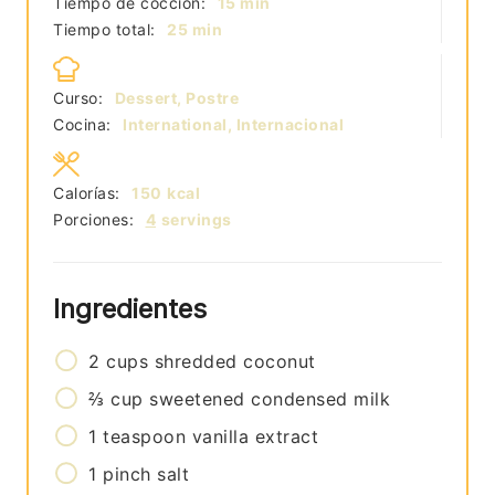
minutos
Tiempo de cocción:
15
min
minutos
Tiempo total:
25
min
Curso:
Dessert, Postre
Cocina:
International, Internacional
Calorías:
150
kcal
Porciones:
4
servings
Ingredientes
2
cups
shredded coconut
⅔
cup
sweetened condensed milk
1
teaspoon
vanilla extract
1
pinch
salt