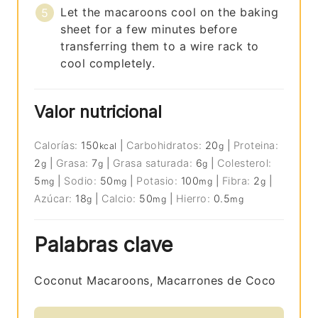
Let the macaroons cool on the baking
sheet for a few minutes before
transferring them to a wire rack to
cool completely.
Valor nutricional
Calorías:
150
|
Carbohidratos:
20
|
Proteina:
kcal
g
2
|
Grasa:
7
|
Grasa saturada:
6
|
Colesterol:
g
g
g
5
|
Sodio:
50
|
Potasio:
100
|
Fibra:
2
|
mg
mg
mg
g
Azúcar:
18
|
Calcio:
50
|
Hierro:
0.5
g
mg
mg
Palabras clave
Coconut Macaroons, Macarrones de Coco