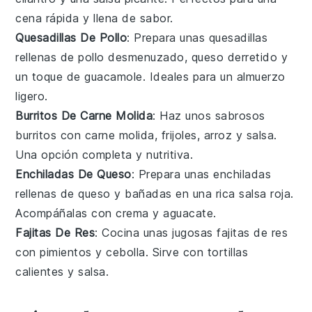
cena rápida y llena de sabor.
Quesadillas De Pollo
: Prepara unas
quesadillas
rellenas de
pollo
desmenuzado,
queso
derretido y
un toque de
guacamole
. Ideales para un almuerzo
ligero.
Burritos De Carne Molida
: Haz unos sabrosos
burritos
con
carne molida
,
frijoles
,
arroz
y
salsa
.
Una opción completa y nutritiva.
Enchiladas De Queso
: Prepara unas
enchiladas
rellenas de
queso
y bañadas en una rica
salsa roja
.
Acompáñalas con
crema
y
aguacate
.
Fajitas De Res
: Cocina unas jugosas
fajitas
de
res
con
pimientos
y
cebolla
. Sirve con
tortillas
calientes y
salsa
.