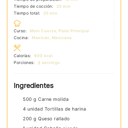
minutos
Tiempo de cocción:
20
min
minutos
Tiempo total:
35
min
Curso:
Main Course, Plato Principal
Cocina:
Mexican, Mexicana
Calorías:
600
kcal
Porciones:
4
servings
Ingredientes
500
g
Carne molida
4
unidad
Tortillas de harina
200
g
Queso rallado