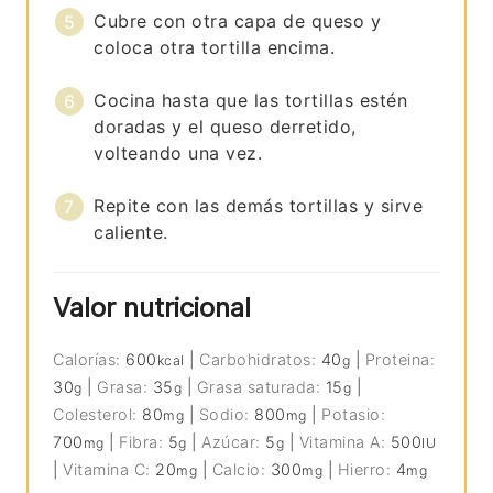
Cubre con otra capa de queso y
coloca otra tortilla encima.
Cocina hasta que las tortillas estén
doradas y el queso derretido,
volteando una vez.
Repite con las demás tortillas y sirve
caliente.
Valor nutricional
Calorías:
600
|
Carbohidratos:
40
|
Proteina:
kcal
g
30
|
Grasa:
35
|
Grasa saturada:
15
|
g
g
g
Colesterol:
80
|
Sodio:
800
|
Potasio:
mg
mg
700
|
Fibra:
5
|
Azúcar:
5
|
Vitamina A:
500
mg
g
g
IU
|
Vitamina C:
20
|
Calcio:
300
|
Hierro:
4
mg
mg
mg