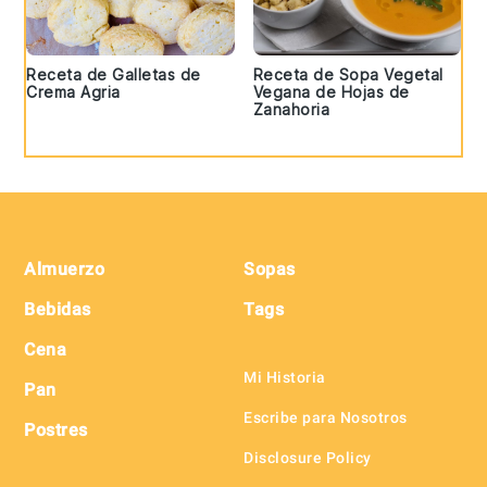
Receta de Galletas de
Receta de Sopa Vegetal
Crema Agria
Vegana de Hojas de
Zanahoria
Footer
Almuerzo
Sopas
Bebidas
Tags
Cena
Mi Historia
Pan
Escribe para Nosotros
Postres
Disclosure Policy