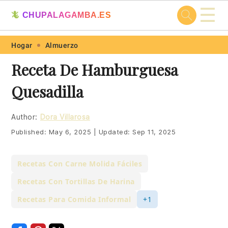
☰
🦎
CHUPALAGAMBA.ES
Skip
Skip
Skip
Skip
Hogar
Almuerzo
to
to
to
to
Receta De Hamburguesa
primary
main
primary
footer
Quesadilla
navigation
content
sidebar
Author:
Dora Villarosa
Published:
May 6, 2025
|
Updated:
Sep 11, 2025
Recetas Con Carne Molida Fáciles
Recetas Con Tortillas De Harina
Recetas Para Comida Informal
+1