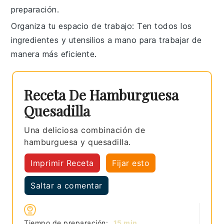
preparación.
Organiza tu espacio de trabajo
: Ten todos los
ingredientes y utensilios a mano para trabajar de
manera más eficiente.
Receta De Hamburguesa
Quesadilla
Una deliciosa combinación de
hamburguesa y quesadilla.
Imprimir Receta
Fijar esto
Saltar a comentar
minutos
Tiempo de preparación:
15
min