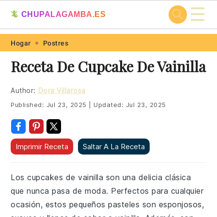
☰
🦎
CHUPALAGAMBA.ES
Skip
Skip
Skip
Skip
Hogar
Postres
to
to
to
to
Receta De Cupcake De Vainilla
primary
main
primary
footer
navigation
content
sidebar
Author:
Dora Villarosa
Published:
Jul 23, 2025
|
Updated:
Jul 23, 2025
Imprimir Receta
Saltar A La Receta
Los cupcakes de vainilla son una delicia clásica
que nunca pasa de moda. Perfectos para cualquier
ocasión, estos pequeños pasteles son esponjosos,