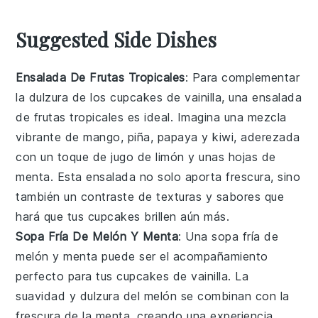
Suggested Side Dishes
Ensalada De Frutas Tropicales
: Para complementar
la dulzura de los cupcakes de vainilla, una
ensalada
de frutas tropicales
es ideal. Imagina una mezcla
vibrante de
mango
,
piña
,
papaya
y
kiwi
, aderezada
con un toque de
jugo de limón
y unas hojas de
menta
. Esta ensalada no solo aporta frescura, sino
también un contraste de texturas y sabores que
hará que tus cupcakes brillen aún más.
Sopa Fría De Melón Y Menta
: Una
sopa fría de
melón y menta
puede ser el acompañamiento
perfecto para tus cupcakes de vainilla. La
suavidad y dulzura del
melón
se combinan con la
frescura de la
menta
, creando una experiencia