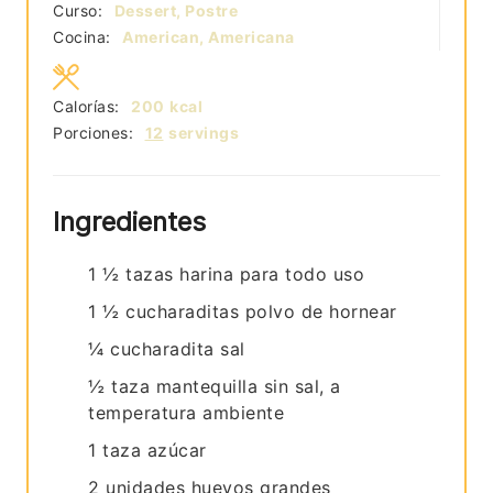
Curso:
Dessert, Postre
Cocina:
American, Americana
Calorías:
200
kcal
Porciones:
12
servings
Ingredientes
1 ½
tazas
harina para todo uso
1 ½
cucharaditas
polvo de hornear
¼
cucharadita
sal
½
taza
mantequilla sin sal, a
temperatura ambiente
1
taza
azúcar
2
unidades
huevos grandes