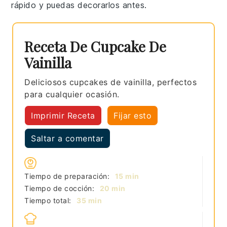
rápido y puedas decorarlos antes.
Receta De Cupcake De
Vainilla
Deliciosos cupcakes de vainilla, perfectos
para cualquier ocasión.
Imprimir Receta
Fijar esto
Saltar a comentar
minutos
Tiempo de preparación:
15
min
minutos
Tiempo de cocción:
20
min
minutos
Tiempo total:
35
min