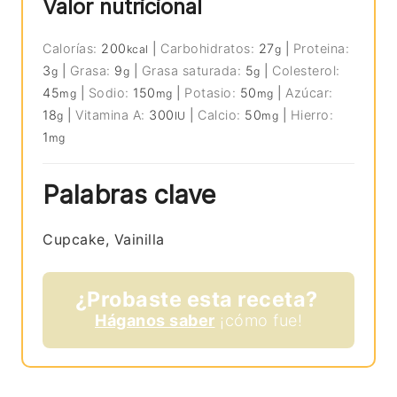
Valor nutricional
Calorías:
200
|
Carbohidratos:
27
|
Proteina:
kcal
g
3
|
Grasa:
9
|
Grasa saturada:
5
|
Colesterol:
g
g
g
45
|
Sodio:
150
|
Potasio:
50
|
Azúcar:
mg
mg
mg
18
|
Vitamina A:
300
|
Calcio:
50
|
Hierro:
g
IU
mg
1
mg
Palabras clave
Cupcake, Vainilla
¿Probaste esta receta?
Háganos saber
¡cómo fue!