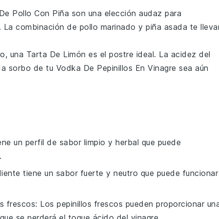
De Pollo Con Piña
son una elección audaz para
. La combinación de
pollo
marinado y
piña
asada te lleva
ro, una
Tarta De Limón
es el postre ideal. La acidez del
a sorbo de tu
Vodka De Pepinillos En Vinagre
sea aún
iene un perfil de sabor limpio y herbal que puede
.
diente tiene un sabor fuerte y neutro que puede funcionar
os frescos
: Los pepinillos frescos pueden proporcionar un
que se perderá el toque ácido del vinagre.