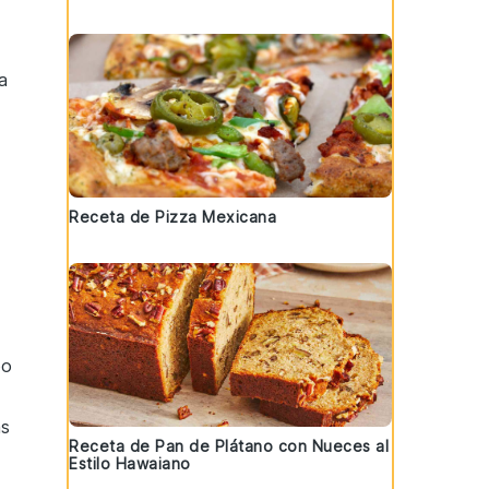
a
Receta de Pizza Mexicana
bo
as
Receta de Pan de Plátano con Nueces al
Estilo Hawaiano