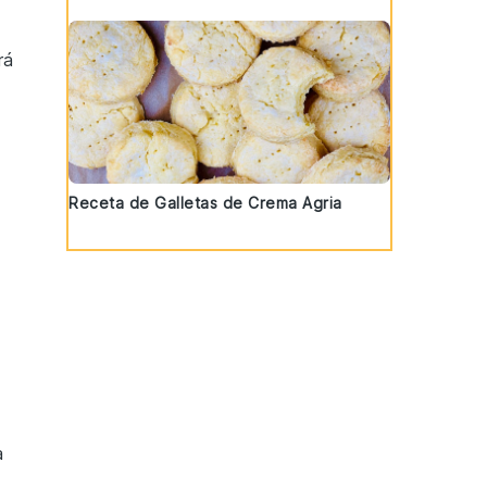
rá
Receta de Galletas de Crema Agria
a