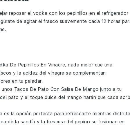
jar reposar el
vodka
con los
pepinillos
en el refrigerador
gúrate de agitar el frasco suavemente cada 12 horas par
me.
dka De Pepinillos En Vinagre
, nada mejor que una
iscos
y la acidez del
vinagre
se complementan
res en tu paladar.
a unos
Tacos De Pato Con Salsa De Mango
junto a tu
 del
pato
y el toque dulce del
mango
harán que cada sor
a
es la opción perfecta para refrescarte mientras disfrut
zura de la
sandía
y la frescura del
pepino
se fusionan en