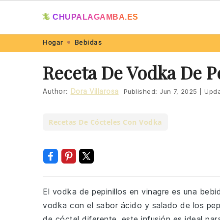
🦎
CHUPALAGAMBA.ES
Skip
Skip
Skip
Skip
Hogar
Bebidas
to
to
to
to
Receta De Vodka De Pe
primary
main
primary
footer
navigation
content
sidebar
Author:
Dora Villarosa
Published:
Jun 7, 2025
|
Upda
Recetas De Cócteles Con Vodka
El vodka de pepinillos en vinagre es una bebi
vodka con el sabor ácido y salado de los pepi
de cóctel diferente, este infusión es ideal pa