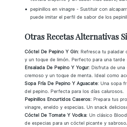
pepinillos en vinagre
- Sustituir con
alcapar
puede imitar el perfil de sabor de los
pepini
Otras Recetas Alternativas S
Cóctel De Pepino Y Gin
: Refresca tu paladar
y un toque de
limón
. Perfecto para una tarde
Ensalada De Pepino Y Yogur
: Disfruta de una
cremoso y un toque de
menta
. Ideal como ac
Sopa Fría De Pepino Y Aguacate
: Una sopa f
del
pepino
. Perfecta para los días calurosos.
Pepinillos Encurtidos Caseros
: Prepara tus pr
vinagre
,
eneldo
y especias. Un snack delicioso
Cóctel De Tomate Y Vodka
: Un clásico
Blood
de especias para un cóctel picante y sabroso