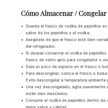
Cómo Almacenar / Congelar 
Guarda
el frasco de
vodka de pepinillos
en
sabor de los
pepinillos
y el
vodka
.
Asegúrate de que el frasco esté bien
cerra
del
refrigerador
.
Si deseas conservar el
vodka de pepinillos
frasco de vidrio apto para
congelador
o un
Deja un poco de espacio en el frasco o bols
Para descongelar, coloca el frasco o bolsa
Evita descongelar a temperatura ambiente 
Una vez descongelado, agita suavemente el
estén bien mezclados.
Consume el
vodka de pepinillos
dentro de u
mejor sabor y calidad.