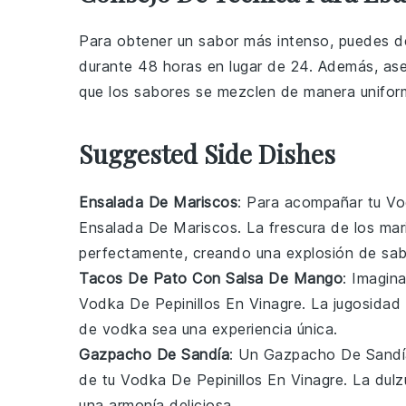
Para obtener un sabor más intenso, puedes de
durante 48 horas en lugar de 24. Además, ase
que los sabores se mezclen de manera unifor
Suggested Side Dishes
Ensalada De Mariscos
: Para acompañar tu
Vo
Ensalada De Mariscos
. La frescura de los
mar
perfectamente, creando una explosión de sabo
Tacos De Pato Con Salsa De Mango
: Imagin
Vodka De Pepinillos En Vinagre
. La jugosidad
de vodka sea una experiencia única.
Gazpacho De Sandía
: Un
Gazpacho De Sandí
de tu
Vodka De Pepinillos En Vinagre
. La dul
una armonía deliciosa.