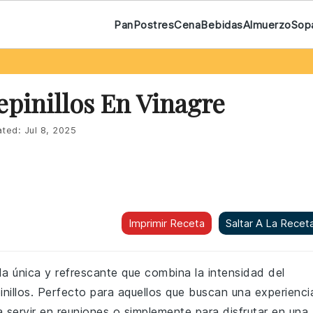
Pan
Postres
Cena
Bebidas
Almuerzo
Sop
pinillos En Vinagre
ted:
Jul 8, 2025
Imprimir Receta
Saltar A La Recet
da única y refrescante que combina la intensidad del
nillos. Perfecto para aquellos que buscan una experienci
ra servir en reuniones o simplemente para disfrutar en una