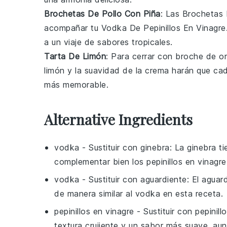
Brochetas De Pollo Con Piña
: Las
Brochetas 
acompañar tu
Vodka De Pepinillos En Vinagre
a un viaje de sabores tropicales.
Tarta De Limón
: Para cerrar con broche de o
limón
y la suavidad de la
crema
harán que cad
más memorable.
Alternative Ingredients
vodka
- Sustituir con
ginebra
: La ginebra t
complementar bien los
pepinillos en vinagre
vodka
- Sustituir con
aguardiente
: El aguar
de manera similar al vodka en esta receta.
pepinillos en vinagre
- Sustituir con
pepinill
textura crujiente y un sabor más suave, aun