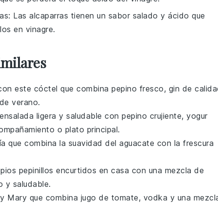
ras
: Las alcaparras tienen un sabor salado y ácido que
llos en vinagre
.
imilares
 con este cóctel que combina
pepino
fresco,
gin
de calida
 de verano.
 ensalada ligera y saludable con
pepino
crujiente,
yogur
ompañamiento o plato principal.
ría que combina la suavidad del
aguacate
con la frescura
opios
pepinillos
encurtidos en casa con una mezcla de
 y saludable.
y Mary
que combina
jugo de tomate
,
vodka
y una mezcl
.