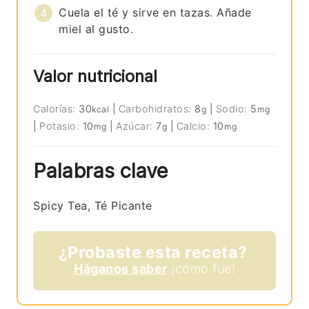
Cuela el té y sirve en tazas. Añade
miel al gusto.
Valor nutricional
Calorías:
30
|
Carbohidratos:
8
|
Sodio:
5
kcal
g
mg
|
Potasio:
10
|
Azúcar:
7
|
Calcio:
10
mg
g
mg
Palabras clave
Spicy Tea, Té Picante
¿Probaste esta receta?
Háganos saber
¡cómo fue!