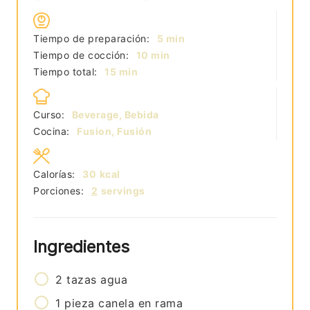
minutos
Tiempo de preparación:
5
min
minutos
Tiempo de cocción:
10
min
minutos
Tiempo total:
15
min
Curso:
Beverage, Bebida
Cocina:
Fusion, Fusión
Calorías:
30
kcal
Porciones:
2
servings
Ingredientes
2
tazas
agua
1
pieza
canela en rama