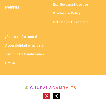
Escribe para Nosotros
Postres
Disclosure Policy
Política de Privacidad
¡Ponte en Contacto!
Accesibilidad e Inclusión
Términos y Condiciones
DMCA
🦎
CHUPALAGAMBA.ES