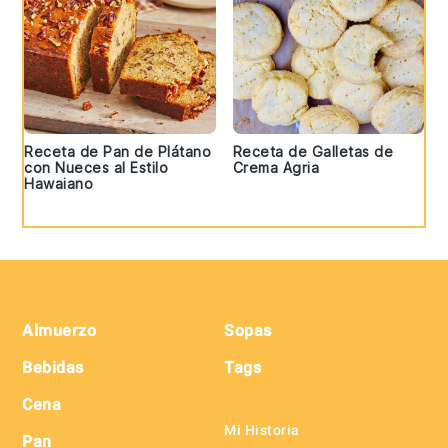
Receta de Pan de Plátano
Receta de Galletas de
con Nueces al Estilo
Crema Agria
Hawaiano
Footer
Almuerzo
Sopas
Bebidas
Tags
Cena
Mi Historia
Pan