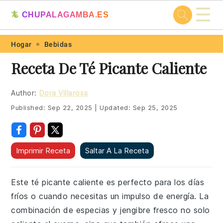
☰
🦎
CHUPALAGAMBA.ES
Skip
Skip
Skip
Skip
Hogar
Bebidas
to
to
to
to
Receta De Té Picante Caliente
primary
main
primary
footer
navigation
content
sidebar
Author:
Dora Villarosa
Published:
Sep 22, 2025
|
Updated:
Sep 25, 2025
Imprimir Receta
Saltar A La Receta
Este té picante caliente es perfecto para los días
fríos o cuando necesitas un impulso de energía. La
combinación de especias y jengibre fresco no solo