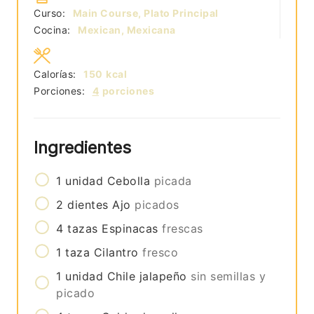
Curso:
Main Course, Plato Principal
Cocina:
Mexican, Mexicana
Calorías:
150
kcal
Porciones:
4
porciones
Ingredientes
1
unidad
Cebolla
picada
2
dientes
Ajo
picados
4
tazas
Espinacas
frescas
1
taza
Cilantro
fresco
1
unidad
Chile jalapeño
sin semillas y
picado