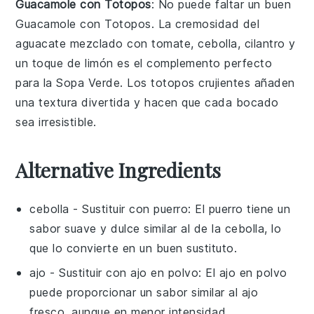
Guacamole con Totopos
: No puede faltar un buen
Guacamole con Totopos
. La cremosidad del
aguacate
mezclado con
tomate
,
cebolla
,
cilantro
y
un toque de
limón
es el complemento perfecto
para la
Sopa Verde
. Los
totopos
crujientes añaden
una textura divertida y hacen que cada bocado
sea irresistible.
Alternative Ingredients
cebolla
- Sustituir con
puerro
: El puerro tiene un
sabor suave y dulce similar al de la cebolla, lo
que lo convierte en un buen sustituto.
ajo
- Sustituir con
ajo en polvo
: El ajo en polvo
puede proporcionar un sabor similar al ajo
fresco, aunque en menor intensidad.