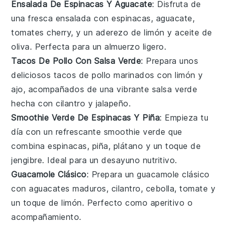
Ensalada De Espinacas Y Aguacate
: Disfruta de
una fresca
ensalada
con
espinacas
,
aguacate
,
tomates cherry
, y un aderezo de
limón
y
aceite de
oliva
. Perfecta para un almuerzo ligero.
Tacos De Pollo Con Salsa Verde
: Prepara unos
deliciosos
tacos
de
pollo
marinados con
limón
y
ajo
, acompañados de una vibrante
salsa verde
hecha con
cilantro
y
jalapeño
.
Smoothie Verde De Espinacas Y Piña
: Empieza tu
día con un refrescante
smoothie
verde que
combina
espinacas
,
piña
,
plátano
y un toque de
jengibre
. Ideal para un desayuno nutritivo.
Guacamole Clásico
: Prepara un
guacamole
clásico
con
aguacates
maduros,
cilantro
,
cebolla
,
tomate
y
un toque de
limón
. Perfecto como aperitivo o
acompañamiento.