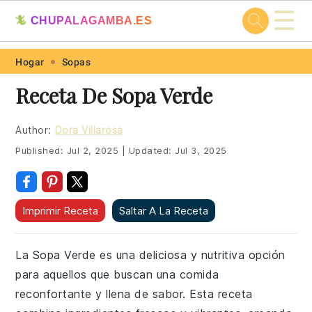
☰
🦎
CHUPALAGAMBA.ES
Skip
Skip
Skip
Skip
Hogar
Sopas
to
to
to
to
Receta De Sopa Verde
primary
main
primary
footer
navigation
content
sidebar
Author:
Dora Villarosa
Published:
Jul 2, 2025
|
Updated:
Jul 3, 2025
Imprimir Receta
Saltar A La Receta
La Sopa Verde es una deliciosa y nutritiva opción
para aquellos que buscan una comida
reconfortante y llena de sabor. Esta receta