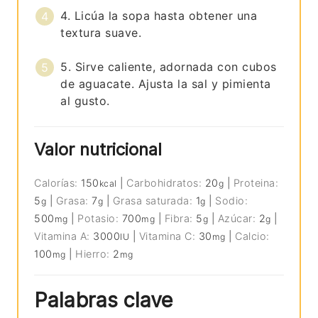
4. Licúa la sopa hasta obtener una
textura suave.
5. Sirve caliente, adornada con cubos
de aguacate. Ajusta la sal y pimienta
al gusto.
Valor nutricional
Calorías:
150
|
Carbohidratos:
20
|
Proteina:
kcal
g
5
|
Grasa:
7
|
Grasa saturada:
1
|
Sodio:
g
g
g
500
|
Potasio:
700
|
Fibra:
5
|
Azúcar:
2
|
mg
mg
g
g
Vitamina A:
3000
|
Vitamina C:
30
|
Calcio:
IU
mg
100
|
Hierro:
2
mg
mg
Palabras clave