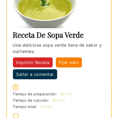
Receta De Sopa Verde
Una deliciosa sopa verde llena de sabor y
nutrientes.
Imprimir Receta
Fijar esto
Saltar a comentar
minutos
Tiempo de preparación:
15
min
minutos
Tiempo de cocción:
30
min
minutos
Tiempo total:
45
min