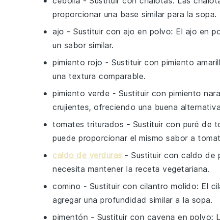
cebolla
- Sustituir con
chalotas
: Las chalo
proporcionar una base similar para la sopa.
ajo
- Sustituir con
ajo en polvo
: El ajo en 
un sabor similar.
pimiento rojo
- Sustituir con
pimiento amaril
una textura comparable.
pimiento verde
- Sustituir con
pimiento nara
crujientes, ofreciendo una buena alternativa
tomates triturados
- Sustituir con
puré de 
puede proporcionar el mismo sabor a tomat
caldo de verduras
- Sustituir con
caldo de 
necesita mantener la receta vegetariana.
comino
- Sustituir con
cilantro molido
: El c
agregar una profundidad similar a la sopa.
pimentón
- Sustituir con
cayena en polvo
: 