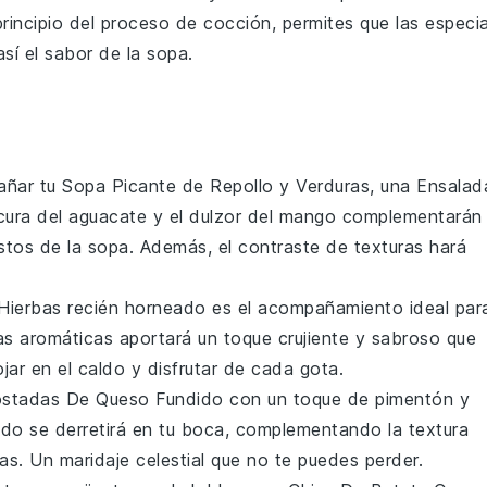
principio del proceso de cocción, permites que las especi
así el sabor de la
sopa
.
añar tu
Sopa Picante de Repollo y Verduras
, una
Ensalad
cura del
aguacate
y el dulzor del
mango
complementarán
stos de la sopa. Además, el contraste de texturas hará
Hierbas
recién horneado es el acompañamiento ideal par
as
aromáticas aportará un toque crujiente y sabroso que
ojar en el caldo y disfrutar de cada gota.
stadas De Queso Fundido
con un toque de
pimentón
y
ado se derretirá en tu boca, complementando la textura
ras
. Un maridaje celestial que no te puedes perder.