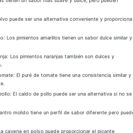
tas tienen un sabor más suave y dulce, pero pueden
polvo puede ser una alternativa conveniente y proporciona
lo
: Los pimientos amarillos tienen un sabor dulce similar y
nja
: Los pimientos naranjas también son dulces y
.
tomate
: El puré de tomate tiene una consistencia similar y
e.
pollo
: El caldo de pollo puede ser una alternativa si no se
ilantro molido tiene un perfil de sabor diferente pero pued
La cayena en polvo puede proporcionar el picante