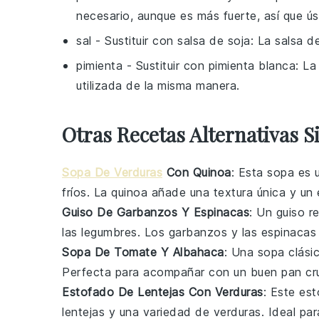
necesario, aunque es más fuerte, así que ú
sal
- Sustituir con
salsa de soja
: La salsa d
pimienta
- Sustituir con
pimienta blanca
: La
utilizada de la misma manera.
Otras Recetas Alternativas S
Sopa De Verduras
Con Quinoa
: Esta
sopa
es u
fríos. La
quinoa
añade una textura única y un 
Guiso De Garbanzos Y Espinacas
: Un guiso r
las
legumbres
. Los
garbanzos
y las
espinacas
Sopa De Tomate Y Albahaca
: Una
sopa
clásic
Perfecta para acompañar con un buen pan cru
Estofado De Lentejas Con Verduras
: Este es
lentejas
y una variedad de
verduras
. Ideal pa