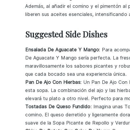
Además, al añadir el
comino
y el
pimentón
al 
liberen sus aceites esenciales, intensificando 
Suggested Side Dishes
Ensalada De Aguacate Y Mango
: Para acomp
De Aguacate Y Mango
sería perfecta. La fres
maravillosamente los sabores picantes y robu
que cada bocado sea una experiencia única.
Pan De Ajo Con Hierbas
: Un
Pan De Ajo Con 
esta sopa. La combinación del
ajo
y las
hierb
elevará tu plato a otro nivel. Perfecto para m
Tostadas De Queso Fundido
: Imagina unas
To
comino
. El queso derretido y ligeramente dor
suave de la
Sopa Picante de Repollo y Verdu