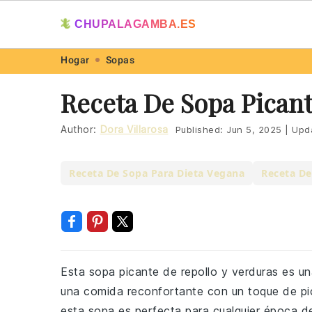
🦎
CHUPALAGAMBA.ES
Skip
Skip
Skip
Skip
Hogar
Sopas
to
to
to
to
Receta De Sopa Picant
primary
main
primary
footer
navigation
content
sidebar
Author:
Dora Villarosa
Published:
Jun 5, 2025
|
Upd
Receta De Sopa Para Dieta Vegana
Receta De
Esta sopa picante de repollo y verduras es un
una comida reconfortante con un toque de pic
esta sopa es perfecta para cualquier época de