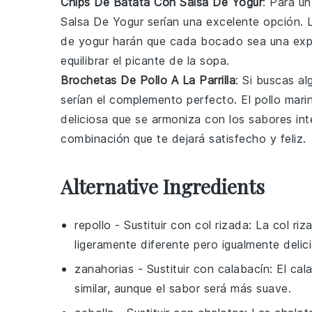
Chips De Batata Con Salsa De Yogur
: Para un
Salsa De Yogur
serían una excelente opción. L
de yogur
harán que cada bocado sea una expl
equilibrar el picante de la sopa.
Brochetas De Pollo A La Parrilla
: Si buscas a
serían el complemento perfecto. El
pollo
marin
deliciosa que se armoniza con los sabores in
combinación que te dejará satisfecho y feliz.
Alternative Ingredients
repollo
- Sustituir con
col rizada
: La col ri
ligeramente diferente pero igualmente delic
zanahorias
- Sustituir con
calabacín
: El ca
similar, aunque el sabor será más suave.