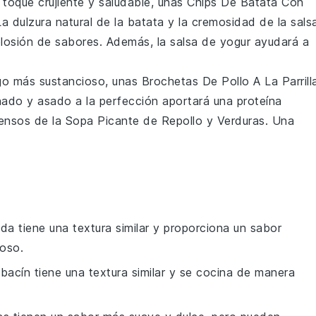
 toque crujiente y saludable, unas
Chips De Batata Con
a dulzura natural de la
batata
y la cremosidad de la
sals
osión de sabores. Además, la salsa de yogur ayudará a
lgo más sustancioso, unas
Brochetas De Pollo A La Parrill
ado y asado a la perfección aportará una proteína
tensos de la
Sopa Picante de Repollo y Verduras
. Una
zada tiene una textura similar y proporciona un sabor
ioso.
labacín tiene una textura similar y se cocina de manera