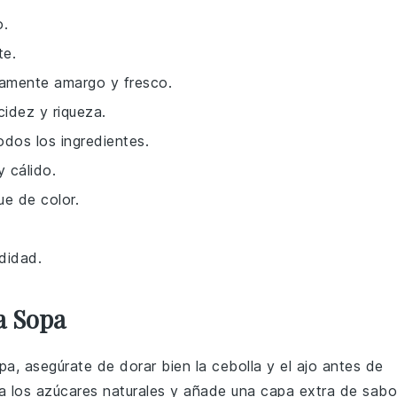
o.
te.
ramente amargo y fresco.
cidez y riqueza.
odos los ingredientes.
 cálido.
e de color.
didad.
a Sopa
pa
, asegúrate de dorar bien la
cebolla
y el
ajo
antes de
a los azúcares naturales y añade una capa extra de sabo