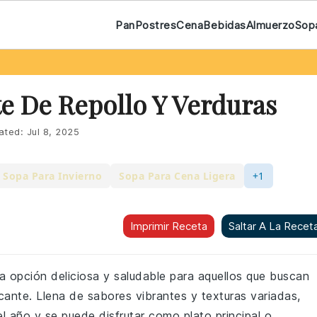
Pan
Postres
Cena
Bebidas
Almuerzo
Sop
e De Repollo Y Verduras
ated:
Jul 8, 2025
 Sopa Para Invierno
Sopa Para Cena Ligera
+1
Imprimir Receta
Saltar A La Recet
a opción deliciosa y saludable para aquellos que buscan
ante. Llena de sabores vibrantes y texturas variadas,
l año y se puede disfrutar como plato principal o