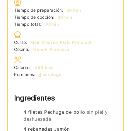
minutos
Tiempo de preparación:
20
min
minutos
Tiempo de cocción:
30
min
minutos
Tiempo total:
50
min
Curso:
Main Course, Plato Principal
Cocina:
French, Francesa
Calorías:
450
kcal
Porciones:
4
servings
Ingredientes
4
filetes
Pechuga de pollo
sin piel y
deshuesada
4
rebanadas
Jamón