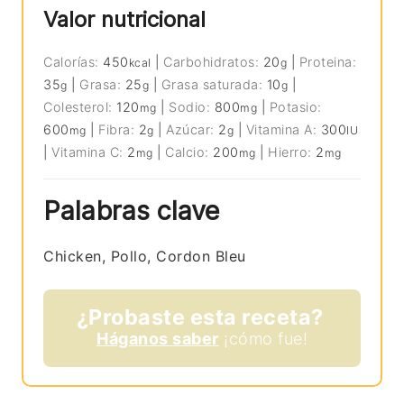
Valor nutricional
Calorías:
450
|
Carbohidratos:
20
|
Proteina:
kcal
g
35
|
Grasa:
25
|
Grasa saturada:
10
|
g
g
g
Colesterol:
120
|
Sodio:
800
|
Potasio:
mg
mg
600
|
Fibra:
2
|
Azúcar:
2
|
Vitamina A:
300
mg
g
g
IU
|
Vitamina C:
2
|
Calcio:
200
|
Hierro:
2
mg
mg
mg
Palabras clave
Chicken, Pollo, Cordon Bleu
¿Probaste esta receta?
Háganos saber
¡cómo fue!