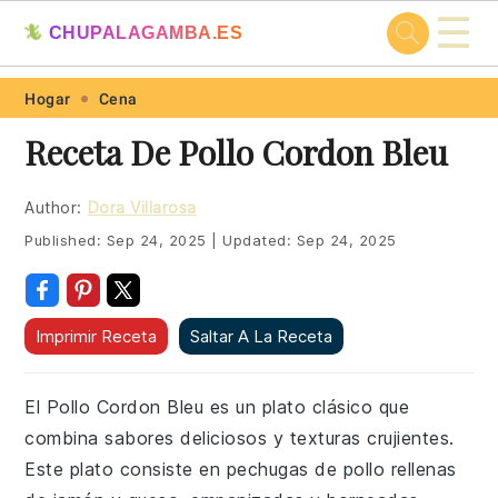
☰
🦎
CHUPALAGAMBA.ES
Skip
Skip
Skip
Skip
Hogar
Cena
to
to
to
to
Receta De Pollo Cordon Bleu
primary
main
primary
footer
navigation
content
sidebar
Author:
Dora Villarosa
Published:
Sep 24, 2025
|
Updated:
Sep 24, 2025
Imprimir Receta
Saltar A La Receta
El Pollo Cordon Bleu es un plato clásico que
combina sabores deliciosos y texturas crujientes.
Este plato consiste en pechugas de pollo rellenas