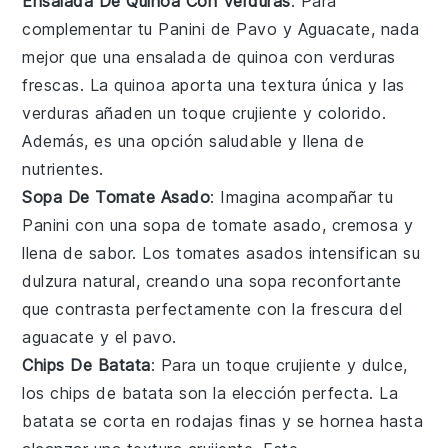
Ensalada De Quinoa Con Verduras
: Para
complementar tu
Panini de Pavo y Aguacate
, nada
mejor que una
ensalada
de
quinoa
con
verduras
frescas. La
quinoa
aporta una textura única y las
verduras
añaden un toque crujiente y colorido.
Además, es una opción saludable y llena de
nutrientes.
Sopa De Tomate Asado
: Imagina acompañar tu
Panini
con una
sopa
de
tomate
asado, cremosa y
llena de sabor. Los
tomates
asados intensifican su
dulzura natural, creando una
sopa
reconfortante
que contrasta perfectamente con la frescura del
aguacate
y el
pavo
.
Chips De Batata
: Para un toque crujiente y dulce,
los
chips
de
batata
son la elección perfecta. La
batata
se corta en rodajas finas y se hornea hasta