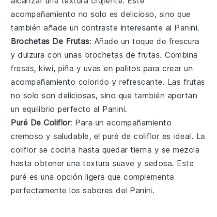
alcanzar una textura crujiente. Este
acompañamiento no solo es delicioso, sino que
también añade un contraste interesante al
Panini
.
Brochetas De Frutas
: Añade un toque de frescura
y dulzura con unas
brochetas
de
frutas
. Combina
fresas
,
kiwi
,
piña
y
uvas
en palitos para crear un
acompañamiento colorido y refrescante. Las
frutas
no solo son deliciosas, sino que también aportan
un equilibrio perfecto al
Panini
.
Puré De Coliflor
: Para un acompañamiento
cremoso y saludable, el
puré
de
coliflor
es ideal. La
coliflor
se cocina hasta quedar tierna y se mezcla
hasta obtener una textura suave y sedosa. Este
puré
es una opción ligera que complementa
perfectamente los sabores del
Panini
.