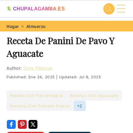
☰
🦎
CHUPALAGAMBA.ES
Skip
Skip
Skip
Skip
Hogar
Almuerzo
to
to
to
to
Receta De Panini De Pavo Y
primary
main
primary
footer
Aguacate
navigation
content
sidebar
Author:
Dora Villarosa
Published:
Ene 24, 2025
|
Updated:
Jul 8, 2025
Receta Con Pan Integral
Recetas Con Aguacate
Recetas Con Tomate Fresco
+2