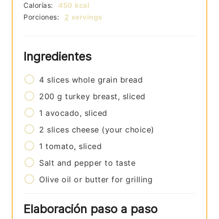
Calorías:
450
kcal
Porciones:
2
servings
Ingredientes
4
slices
whole grain bread
200
g
turkey breast, sliced
1
avocado, sliced
2
slices
cheese (your choice)
1
tomato, sliced
Salt and pepper to taste
Olive oil or butter for grilling
Elaboración paso a paso