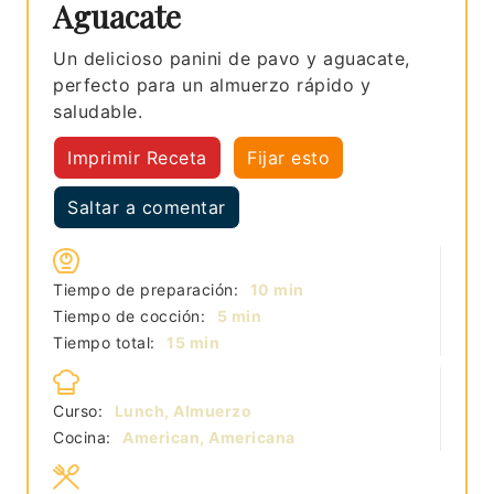
Aguacate
Un delicioso panini de pavo y aguacate,
perfecto para un almuerzo rápido y
saludable.
Imprimir Receta
Fijar esto
Saltar a comentar
minutos
Tiempo de preparación:
10
min
minutos
Tiempo de cocción:
5
min
minutos
Tiempo total:
15
min
Curso:
Lunch, Almuerzo
Cocina:
American, Americana