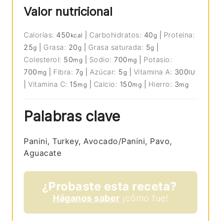
Valor nutricional
Calorías:
450
|
Carbohidratos:
40
|
Proteina:
kcal
g
25
|
Grasa:
20
|
Grasa saturada:
5
|
g
g
g
Colesterol:
50
|
Sodio:
700
|
Potasio:
mg
mg
700
|
Fibra:
7
|
Azúcar:
5
|
Vitamina A:
300
mg
g
g
IU
|
Vitamina C:
15
|
Calcio:
150
|
Hierro:
3
mg
mg
mg
Palabras clave
Panini, Turkey, Avocado/Panini, Pavo,
Aguacate
¿Probaste esta receta?
Háganos saber
¡cómo fue!