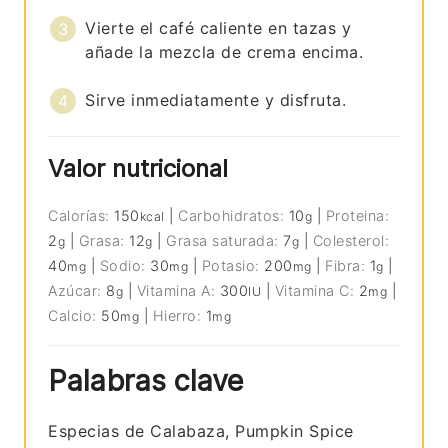
Vierte el café caliente en tazas y
añade la mezcla de crema encima.
Sirve inmediatamente y disfruta.
Valor nutricional
Calorías:
150
|
Carbohidratos:
10
|
Proteina:
kcal
g
2
|
Grasa:
12
|
Grasa saturada:
7
|
Colesterol:
g
g
g
40
|
Sodio:
30
|
Potasio:
200
|
Fibra:
1
|
mg
mg
mg
g
Azúcar:
8
|
Vitamina A:
300
|
Vitamina C:
2
|
g
IU
mg
Calcio:
50
|
Hierro:
1
mg
mg
Palabras clave
Especias de Calabaza, Pumpkin Spice