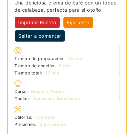
Una deliciosa crema de café con un toque
de calabaza, perfecta para el otoño.
Imprimir Receta
Fijar esto
Saltar a comentar
minutos
Tiempo de preparación:
10
min
minutos
Tiempo de cocción:
5
min
minutos
Tiempo total:
15
min
Curso:
Dessert, Postre
Cocina:
American, Americana
Calorías:
150
kcal
Porciones:
4
porciones