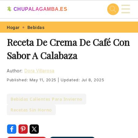
☰
🦎
CHUPALAGAMBA.ES
Skip
Skip
Skip
Skip
Hogar
Bebidas
to
to
to
to
Receta De Crema De Café Con
primary
main
primary
footer
Sabor A Calabaza
navigation
content
sidebar
Author:
Dora Villarosa
Published:
May 11, 2025
|
Updated:
Jul 8, 2025
Bebidas Calientes Para Invierno
Recetas Sin Horno