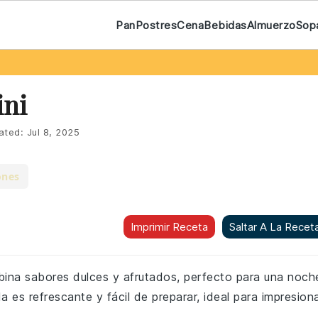
Pan
Postres
Cena
Bebidas
Almuerzo
Sop
ini
ated:
Jul 8, 2025
ones
Imprimir Receta
Saltar A La Recet
ombina sabores dulces y afrutados, perfecto para una noch
a es refrescante y fácil de preparar, ideal para impresion