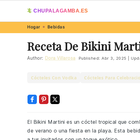
🦎
CHUPALAGAMBA.ES
Skip
Skip
Skip
Skip
Hogar
Bebidas
to
to
to
to
Receta De Bikini Mart
primary
main
primary
footer
navigation
content
sidebar
Author:
Dora Villarosa
Published:
Abr 3, 2025
|
Upd
Cócteles Con Vodka
Cócteles Para Celebraci
El Bikini Martini es un cóctel tropical que c
de verano o una fiesta en la playa. Esta bebid
a tus invitados con un toque exótico.