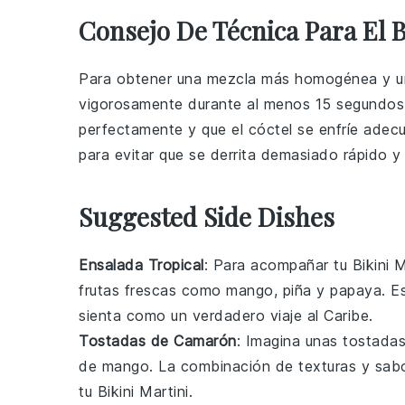
Consejo De Técnica Para El B
Para obtener una mezcla más homogénea y un 
vigorosamente durante al menos 15 segundos.
perfectamente y que el
cóctel
se enfríe adec
para evitar que se derrita demasiado rápido y 
Suggested Side Dishes
Ensalada Tropical
: Para acompañar tu Bikini 
frutas
frescas como
mango
,
piña
y
papaya
. E
sienta como un verdadero viaje al
Caribe
.
Tostadas de Camarón
: Imagina unas
tostada
de mango
. La combinación de texturas y sab
tu Bikini Martini.