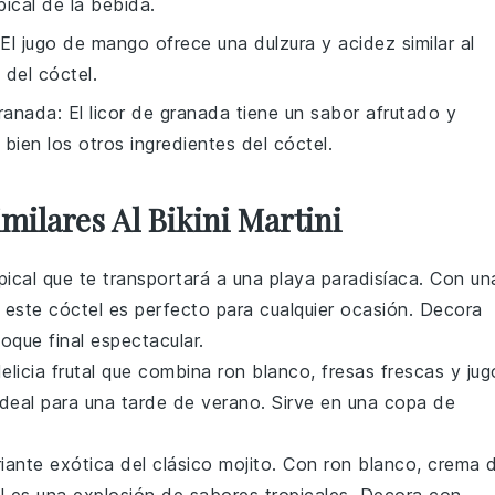
pical de la bebida.
 El jugo de mango ofrece una dulzura y acidez similar al
 del cóctel.
granada
: El licor de granada tiene un sabor afrutado y
ien los otros ingredientes del cóctel.
milares Al Bikini Martini
pical que te transportará a una playa paradisíaca. Con un
, este cóctel es perfecto para cualquier ocasión. Decora
oque final espectacular.
elicia frutal que combina
ron blanco
,
fresas frescas
y
jug
 ideal para una tarde de verano. Sirve en una copa de
iante exótica del clásico
mojito
. Con
ron blanco
,
crema 