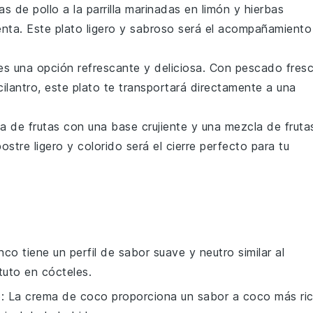
s de pollo a la parrilla
marinadas en
limón
y
hierbas
nta
. Este plato ligero y sabroso será el acompañamiento
s una opción refrescante y deliciosa. Con
pescado
fres
cilantro
, este plato te transportará directamente a una
ta de frutas
con una base crujiente y una mezcla de
fruta
postre ligero y colorido será el cierre perfecto para tu
anco tiene un perfil de sabor suave y neutro similar al
tuto en cócteles.
o
: La crema de coco proporciona un sabor a coco más ri