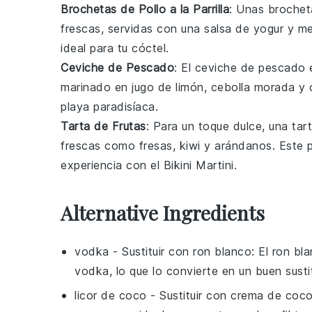
Brochetas de Pollo a la Parrilla
: Unas
brocheta
frescas, servidas con una salsa de
yogur
y
me
ideal para tu cóctel.
Ceviche de Pescado
: El
ceviche de pescado
e
marinado en
jugo de limón
,
cebolla morada
y
playa paradisíaca.
Tarta de Frutas
: Para un toque dulce, una
tar
frescas como
fresas
,
kiwi
y
arándanos
. Este 
experiencia con el Bikini Martini.
Alternative Ingredients
vodka
- Sustituir con
ron blanco
: El ron bl
vodka, lo que lo convierte en un buen susti
licor de coco
- Sustituir con
crema de coc