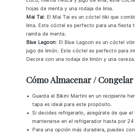
coco
,
menta fresca
y
jugo de lima
, este cóct
hojas de menta y una rodaja de lima.
Mai Tai
: El
Mai Tai
es un cóctel tiki que comb
lima
. Este cóctel es perfecto para una fiest
ramita de menta.
Blue Lagoon
: El
Blue Lagoon
es un cóctel vib
jugo de limón
. Este cóctel es perfecto para im
Decora con una rodaja de limón y una cereza
Cómo Almacenar / Congelar E
Guarda el
Bikini Martini
en un recipiente he
tapa es ideal para este propósito.
Si decides refrigerarlo, asegúrate de que el
mantenerse en el refrigerador hasta por 24 
Para una opción más duradera, puedes con