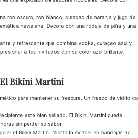
el es una explosión de sabores tropicales. Decora con
ina
ron oscuro
,
ron blanco
,
curaçao de naranja
y
jugo de
a temática hawaiana. Decora con una rodaja de
piña
y una
rante y refrescante que combina
vodka
,
curaçao azul
y
presionar a tus invitados con su color azul brillante.
.
l Bikini Martini
rmético para mantener su frescura. Un frasco de vidrio c
 recipiente esté bien sellado. El
Bikini Martini
puede
horas sin perder su sabor.
gelar el
Bikini Martini
. Vierte la mezcla en bandejas de