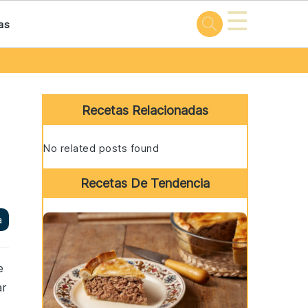
☰
as
Primary
Sidebar
Recetas Relacionadas
No related posts found
Recetas De Tendencia
a
e
ar