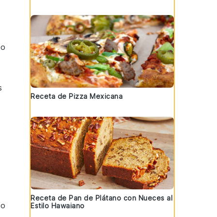
co
s
Receta de Pizza Mexicana
Receta de Pan de Plátano con Nueces al
co
Estilo Hawaiano