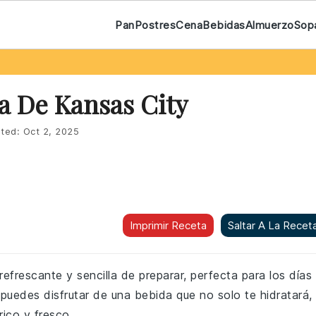
Pan
Postres
Cena
Bebidas
Almuerzo
Sop
a De Kansas City
ted:
Oct 2, 2025
Imprimir Receta
Saltar A La Recet
efrescante y sencilla de preparar, perfecta para los días
puedes disfrutar de una bebida que no solo te hidratará,
rico y fresco.