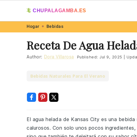
🦎
CHUPALAGAMBA.ES
Skip
Skip
Skip
Skip
Hogar
Bebidas
to
to
to
to
Receta De Agua Helad
primary
main
primary
footer
navigation
content
sidebar
Author:
Dora Villarosa
Published:
Jul 9, 2025
|
Upda
Bebidas Naturales Para El Verano
El agua helada de Kansas City es una bebida r
calurosos. Con solo unos pocos ingredientes, 
sino que también te deleitará con su sabor cít