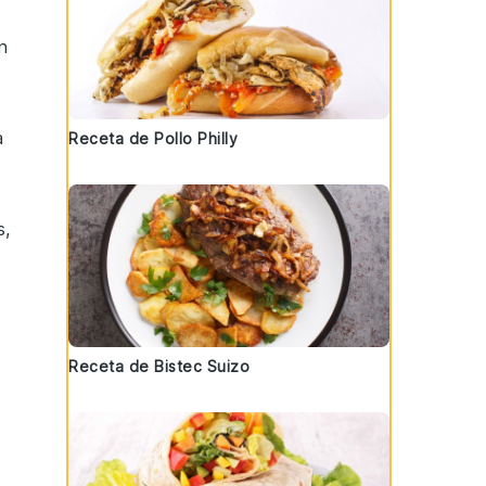
n
a
Receta de Pollo Philly
s
,
Receta de Bistec Suizo