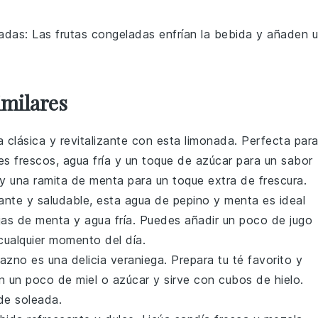
ladas
: Las frutas congeladas enfrían la bebida y añaden 
imilares
a clásica y revitalizante con esta
limonada
. Perfecta par
es frescos
,
agua fría
y un toque de
azúcar
para un sabor
y una ramita de
menta
para un toque extra de frescura.
ante y saludable, esta
agua de pepino y menta
es ideal
jas de menta
y
agua fría
. Puedes añadir un poco de
jugo
cualquier momento del día.
razno
es una delicia veraniega. Prepara tu
té favorito
y
on un poco de
miel
o
azúcar
y sirve con
cubos de hielo
.
de soleada.