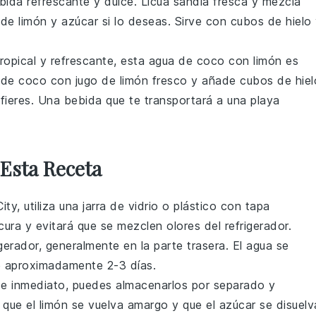
ida refrescante y dulce. Licúa
sandía
fresca y mezcla
 de limón
y
azúcar
si lo deseas. Sirve con
cubos de hielo
ropical y refrescante, esta
agua de coco con limón
es
 de coco
con
jugo de limón
fresco y añade
cubos de hiel
efieres. Una bebida que te transportará a una playa
Esta Receta
ity
, utiliza una jarra de vidrio o plástico con tapa
ura y evitará que se mezclen olores del refrigerador.
rigerador, generalmente en la parte trasera. El agua se
te aproximadamente 2-3 días.
e inmediato, puedes almacenarlos por separado y
á que el limón se vuelva amargo y que el azúcar se disuelv