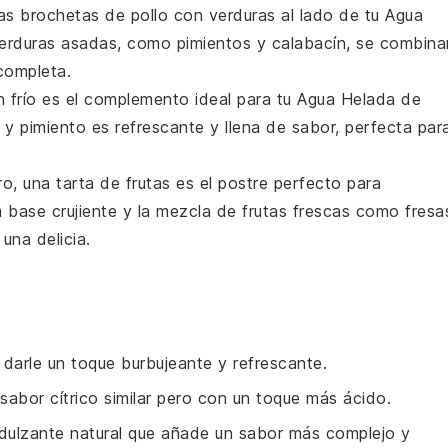
nas
brochetas de pollo con verduras
al lado de tu
Agua
erduras
asadas, como
pimientos
y
calabacín
, se combina
completa.
 frío es el complemento ideal para tu
Agua Helada de
y
pimiento
es refrescante y llena de sabor, perfecta par
ro, una
tarta de frutas
es el postre perfecto para
a base crujiente y la mezcla de
frutas frescas
como
fresa
na delicia.
 darle un toque burbujeante y refrescante.
 sabor cítrico similar pero con un toque más ácido.
ndulzante natural que añade un sabor más complejo y