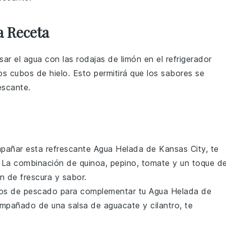
a Receta
sar el
agua
con las rodajas de
limón
en el refrigerador
los
cubos de hielo
. Esto permitirá que los sabores se
escante.
mpañar esta refrescante
Agua Helada de Kansas City
, te
. La combinación de
quinoa
,
pepino
,
tomate
y un toque d
 de frescura y sabor.
os de pescado
para complementar tu
Agua Helada de
ompañado de una salsa de
aguacate
y
cilantro
, te