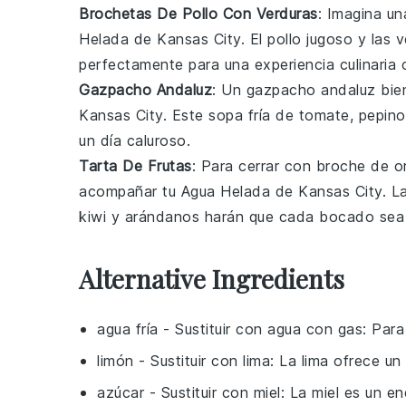
Brochetas De Pollo Con Verduras
: Imagina u
Helada de Kansas City
. El
pollo
jugoso y las
v
perfectamente para una experiencia culinaria 
Gazpacho Andaluz
: Un
gazpacho andaluz
bien
Kansas City
. Este
sopa fría
de
tomate
,
pepino
un día caluroso.
Tarta De Frutas
: Para cerrar con broche de o
acompañar tu
Agua Helada de Kansas City
. L
kiwi
y
arándanos
harán que cada bocado sea u
Alternative Ingredients
agua fría
- Sustituir con
agua con gas
: Para
limón
- Sustituir con
lima
: La lima ofrece un
azúcar
- Sustituir con
miel
: La miel es un e