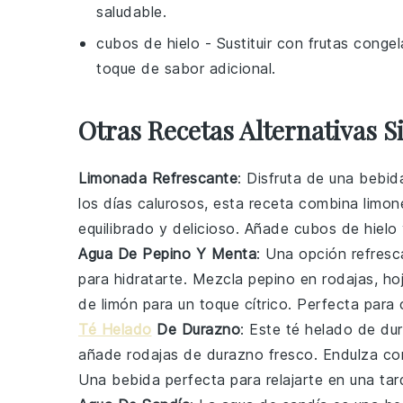
saludable.
cubos de hielo
- Sustituir con
frutas conge
toque de sabor adicional.
Otras Recetas Alternativas S
Limonada Refrescante
: Disfruta de una bebid
los días calurosos, esta receta combina
limon
equilibrado y delicioso. Añade
cubos de hielo
Agua De Pepino Y Menta
: Una opción refresc
para hidratarte. Mezcla
pepino
en rodajas,
ho
de limón
para un toque cítrico. Perfecta para 
Té Helado
De Durazno
: Este
té helado de du
añade
rodajas de durazno
fresco. Endulza c
Una bebida perfecta para relajarte en una tar