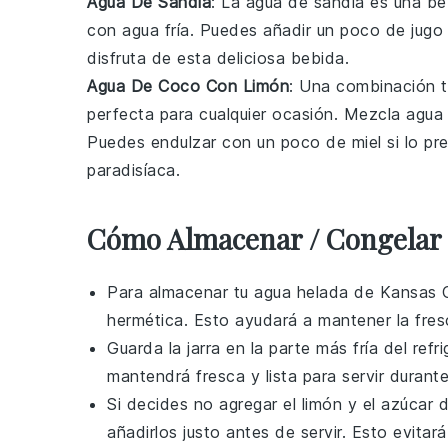
Agua De Sandía
: La
agua de sandía
es una beb
con
agua fría
. Puedes añadir un poco de
jugo
disfruta de esta deliciosa bebida.
Agua De Coco Con Limón
: Una combinación t
perfecta para cualquier ocasión. Mezcla
agua
Puedes endulzar con un poco de
miel
si lo pr
paradisíaca.
Cómo Almacenar / Congelar 
Para almacenar tu
agua helada de Kansas C
hermética. Esto ayudará a mantener la fresc
Guarda la jarra en la parte más fría del ref
mantendrá fresca y lista para servir duran
Si decides no agregar el
limón
y el
azúcar
d
añadirlos justo antes de servir. Esto evitar