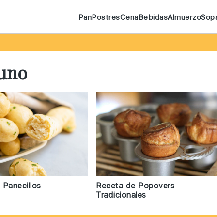
Pan
Postres
Cena
Bebidas
Almuerzo
Sop
yuno
 Panecillos
Receta de Popovers
Tradicionales