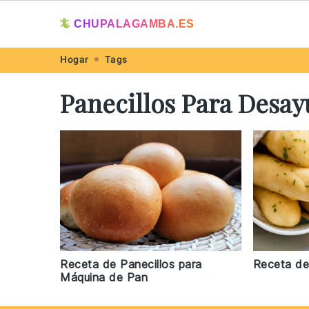
🦎
CHUPALAGAMBA.ES
Skip
Skip
Skip
Skip
Hogar
Tags
to
to
to
to
Panecillos Para Desa
primary
main
primary
footer
navigation
content
sidebar
Receta de
Receta de Panecillos para
Máquina de Pan